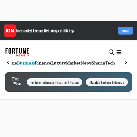
Baca artikel
Fortune IDN
lainnya di IDN App
Install
Home
Business
Finance
Luxury
Market
News
Sharia
Tech
For
Fortune Indonesia Investment Forum
Majalah Fortune Indonesia
I
You