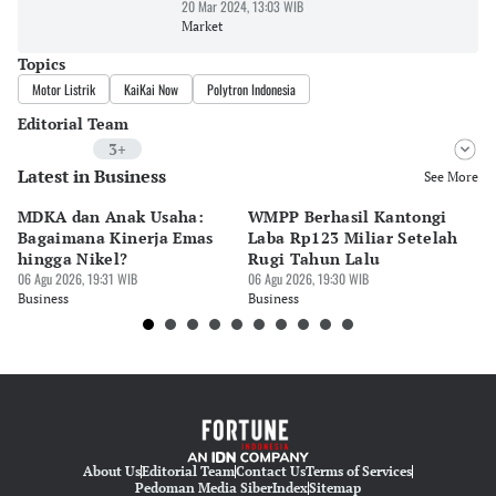
20 Mar 2024, 13:03 WIB
Market
Topics
Motor Listrik
KaiKai Now
Polytron Indonesia
Editorial Team
3+
Latest in Business
Editor
See More
Riyo
MDKA dan Anak Usaha:
WMPP Berhasil Kantongi
M
Editor
Bagaimana Kinerja Emas
Laba Rp123 Miliar Setelah
P
Pingit Aria
hingga Nikel?
Rugi Tahun Lalu
h
06 Agu 2026, 19:31 WIB
06 Agu 2026, 19:30 WIB
06 
Editor
Business
Business
Bu
Tanayastri Dini
About Us
Editorial Team
Contact Us
Terms of Services
Pedoman Media Siber
Index
Sitemap