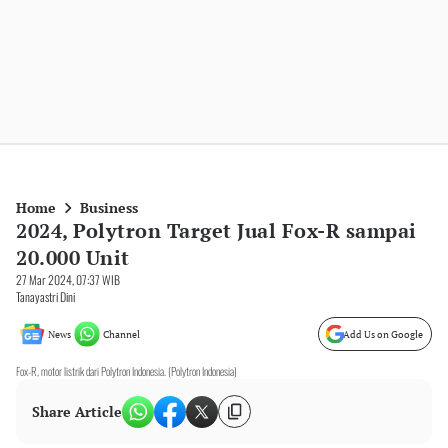
Home
Business
2024, Polytron Target Jual Fox-R sampai
20.000 Unit
27 Mar 2024, 07:37 WIB
Tanayastri Dini
News
Channel
Add Us on Google
Fox-R, motor listrik dari Polytron Indonesia. (Polytron Indonesia)
Share Article