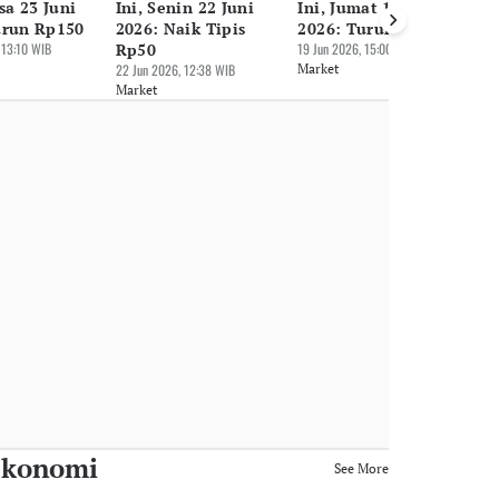
asa 23 Juni
Ini, Senin 22 Juni
Ini, Jumat 19 Juni
In
urun Rp150
2026: Naik Tipis
2026: Turun Rp2.600
20
 13:10 WIB
Rp50
19 Jun 2026, 15:00 WIB
18 
22 Jun 2026, 12:38 WIB
Market
Ma
Market
 Ekonomi
See More