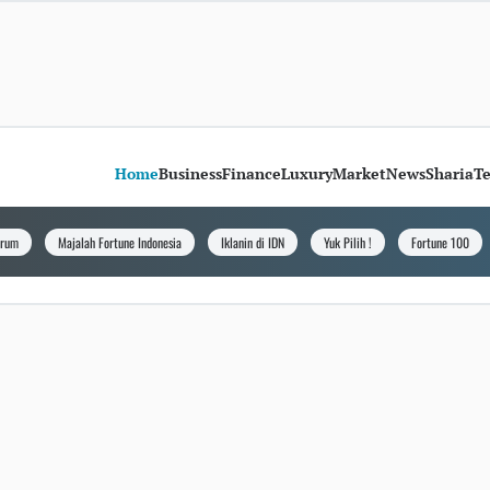
Home
Business
Finance
Luxury
Market
News
Sharia
T
orum
Majalah Fortune Indonesia
Iklanin di IDN
Yuk Pilih !
Fortune 100