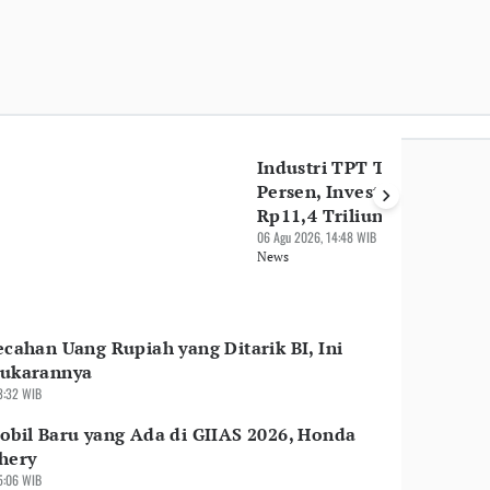
 Tumbuh 5,29 Persen,
rnya Masih Rapuh
Industri TPT Tumbuh 6,36
Persen, Investasi Tembus
Rp11,4 Triliun
06 Agu 2026, 14:48 WIB
News
ecahan Uang Rupiah yang Ditarik BI, Ini
nukarannya
3:32 WIB
obil Baru yang Ada di GIIAS 2026, Honda
hery
5:06 WIB