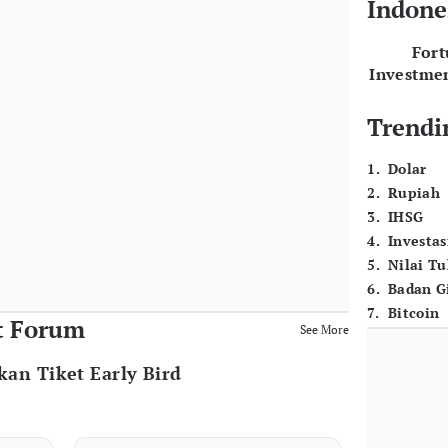
Indone
For
Investme
Trendi
1
.
Dolar
2
.
Rupiah
3
.
IHSG
4
.
Investas
5
.
Nilai T
6
.
Badan G
7
.
Bitcoin
t Forum
See More
kan Tiket Early Bird