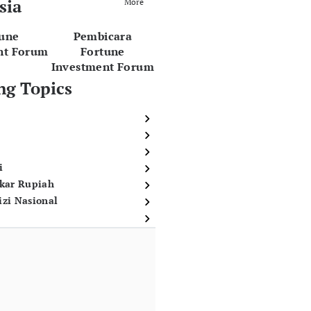
sia
More
tune
Pembicara
nt Forum
Fortune
Investment Forum
ng Topics
i
ukar Rupiah
izi Nasional