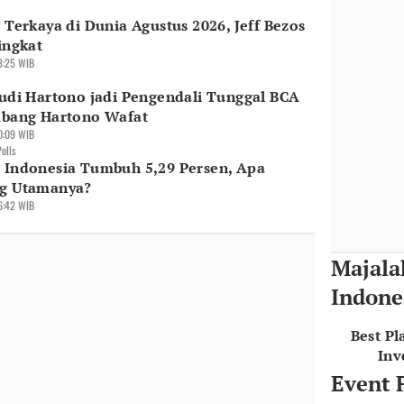
 Terkaya di Dunia Agustus 2026, Jeff Bezos
ingkat
3:25 WIB
udi Hartono jadi Pengendali Tunggal BCA
mbang Hartono Wafat
0:09 WIB
Polls
Indonesia Tumbuh 5,29 Persen, Apa
g Utamanya?
6:42 WIB
Majala
Indone
Best Pl
Inv
Event 