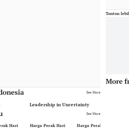
Tonton lebi
More f
donesia
See More
t
Leadership in Uncertainty
u
See More
erak Hari
Harga Perak Hari
Harga Perak Hari
Ha