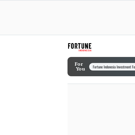
For
Fortune Indonesia Investment F
You