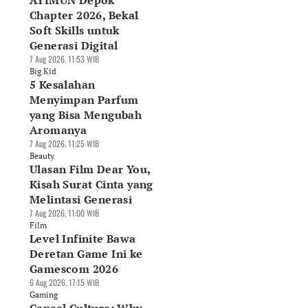
AYIMUN Depok
i, Kamis 18 Juni
Ini, Rabu 17 Juni
Ini, Senin 15 Juni
Chapter 2026, Bekal
26: Turun Rp1.100
2026: Naik Tipis
2026: Naik Rp1.60
Soft Skills untuk
Jun 2026, 12:38 WIB
17 Jun 2026, 13:12 WIB
15 Jun 2026, 12:03 WIB
rket
Market
Market
Generasi Digital
7 Aug 2026, 11:53 WIB
Big Kid
5 Kesalahan
Menyimpan Parfum
yang Bisa Mengubah
Aromanya
7 Aug 2026, 11:25 WIB
Beauty
Ulasan Film Dear You,
Kisah Surat Cinta yang
Melintasi Generasi
7 Aug 2026, 11:00 WIB
Film
Level Infinite Bawa
Deretan Game Ini ke
Gamescom 2026
6 Aug 2026, 17:15 WIB
Gaming