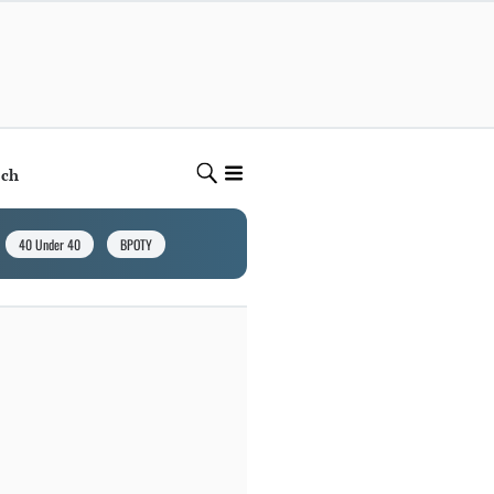
ech
40 Under 40
BPOTY