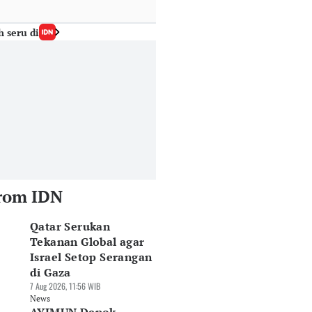
h seru di
rom IDN
Qatar Serukan
Tekanan Global agar
Israel Setop Serangan
di Gaza
7 Aug 2026, 11:56 WIB
News
rga Perak Hari
Harga Perak Hari
Harga Perak Hari