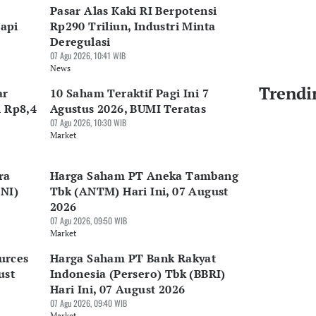
Pasar Alas Kaki RI Berpotensi
api
Rp290 Triliun, Industri Minta
Deregulasi
07 Agu 2026, 10:41 WIB
News
Trendi
ar
10 Saham Teraktif Pagi Ini 7
i Rp8,4
Agustus 2026, BUMI Teratas
07 Agu 2026, 10:30 WIB
Market
ra
Harga Saham PT Aneka Tambang
BNI)
Tbk (ANTM) Hari Ini, 07 August
2026
07 Agu 2026, 09:50 WIB
Market
urces
Harga Saham PT Bank Rakyat
ust
Indonesia (Persero) Tbk (BBRI)
Hari Ini, 07 August 2026
07 Agu 2026, 09:40 WIB
Market