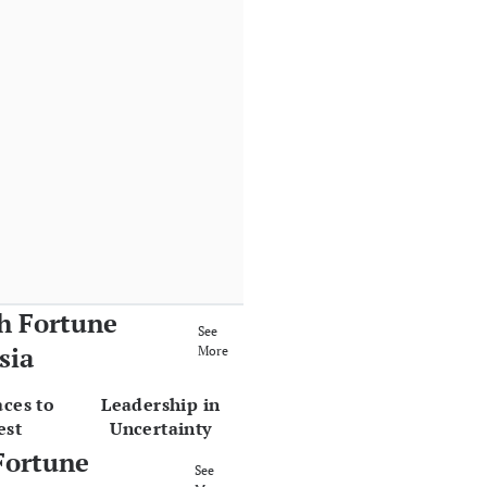
h Fortune
See
sia
More
aces to
Leadership in
est
Uncertainty
Fortune
See