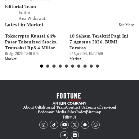
Editorial Team
Editor
Ana Widiawati
Latest in Market
See More
Tokocrypto Kuasai 64%
10 Saham Teraktif Pagi Ini
H
Pasar Tokenized Stocks,
7 Agustus 2026, BUMI
Ne
Transaksi Rp8,4 Miliar
Teratas
Tb
07 Agu 2026, 10:40 WIB
07 Agu 2026, 10:30 WIB
Au
07 
Market
Market
Ma
About Us
Editorial Team
Contact Us
Terms of Services
Pedoman Media Siber
Index
Sitemap
Follow Us