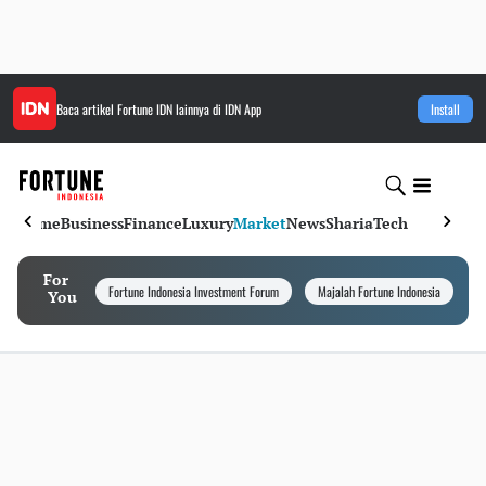
Baca artikel
Fortune IDN
lainnya di IDN App
Install
Home
Business
Finance
Luxury
Market
News
Sharia
Tech
For
Fortune Indonesia Investment Forum
Majalah Fortune Indonesia
I
You