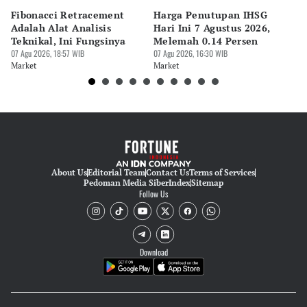
Fibonacci Retracement
Harga Penutupan IHSG
Da
Adalah Alat Analisis
Hari Ini 7 Agustus 2026,
B
Teknikal, Ini Fungsinya
Melemah 0.14 Persen
Pe
07 Agu 2026, 18:57 WIB
07 Agu 2026, 16:30 WIB
M
07 
Market
Market
Ma
About Us
Editorial Team
Contact Us
Terms of Services
Pedoman Media Siber
Index
Sitemap
Follow Us
Download