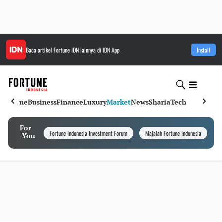
Baca artikel
Fortune IDN
lainnya di IDN App
Install
Home
Business
Finance
Luxury
Market
News
Sharia
Tech
For
Fortune Indonesia Investment Forum
Majalah Fortune Indonesia
I
You