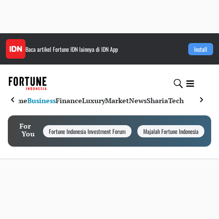
Baca artikel
Fortune IDN
lainnya di IDN App
Install
Home
Business
Finance
Luxury
Market
News
Sharia
Tech
For
Fortune Indonesia Investment Forum
Majalah Fortune Indonesia
I
You