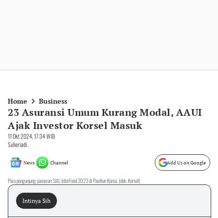
Home
Business
23 Asuransi Umum Kurang Modal, AAUI
Ajak Investor Korsel Masuk
11 Okt 2024, 17:34 WIB
Suheriadi .
News
Channel
Add Us on Google
Para pengunjung pameran SIAL InterFood 2023 di Paviliun Korea. (dok. Korsel)
Intinya Sih