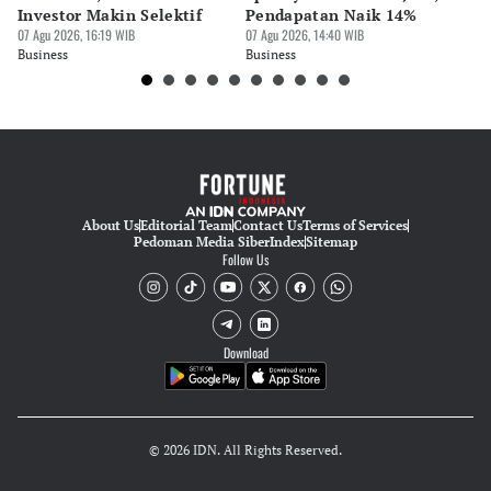
Suheriadi .
Investor Makin Selektif
Pendapatan Naik 14%
Or
07 Agu 2026, 16:19 WIB
07 Agu 2026, 14:40 WIB
07 
Business
Business
Bu
About Us
Editorial Team
Contact Us
Terms of Services
Pedoman Media Siber
Index
Sitemap
Follow Us
Download
© 2026 IDN. All Rights Reserved.