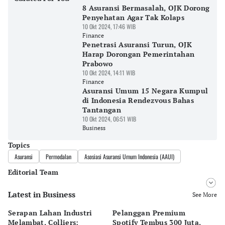
8 Asuransi Bermasalah, OJK Dorong
Penyehatan Agar Tak Kolaps
10 Okt 2024, 17:46 WIB
Finance
Penetrasi Asuransi Turun, OJK
Harap Dorongan Pemerintahan
Prabowo
10 Okt 2024, 14:11 WIB
Finance
Asuransi Umum 15 Negara Kumpul
di Indonesia Rendezvous Bahas
Tantangan
10 Okt 2024, 06:51 WIB
Business
Topics
Asuransi
Permodalan
Asosiasi Asuransi Umum Indonesia (AAUI)
Editorial Team
Latest in Business
Editor
See More
Pingit Aria
Serapan Lahan Industri
Pelanggan Premium
Pe
Editor
Melambat, Colliers:
Spotify Tembus 300 Juta,
F&