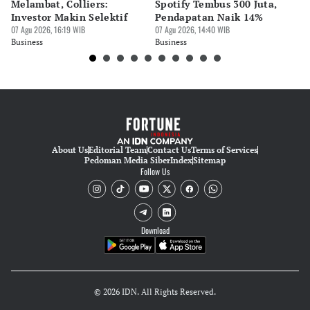
Melambat, Colliers:
Spotify Tembus 300 Juta,
F&
Investor Makin Selektif
Pendapatan Naik 14%
Or
07 Agu 2026, 16:19 WIB
07 Agu 2026, 14:40 WIB
07 
Business
Business
Bu
About Us
Editorial Team
Contact Us
Terms of Services
Pedoman Media Siber
Index
Sitemap
Follow Us
Download
© 2026 IDN. All Rights Reserved.