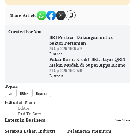
Share Article
Curated For You
BRI Perkuat Dukungan untuk
Sektor Pertanian
25 Sep 2025, 10:05 WIB
Finance
Pakai Kartu Kredit BRI, Bayar QRIS
Makin Mudah di Super Apps BRImo
24 Sep 2025, 10:07 WIB
Business
Topics
bri
BUMN
Koperasi
Editorial Team
Editor
Ezri Tri Suro
Latest in Business
See More
Serapan Lahan Industri
Pelanggan Premium
Pe