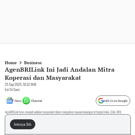
Home
Business
AgenBRILink Ini Jadi Andalan Mitra
Koperasi dan Masyarakat
25 Sep 2025, 10:32 WIB
Ezri Tri Suro
News
Channel
Add Us on Google
AgenBRILink terus menjadi andalan masyarakat dalam mengakses layanan keuangan di tingkat lokal. (Dok. BRI)
Intinya Sih