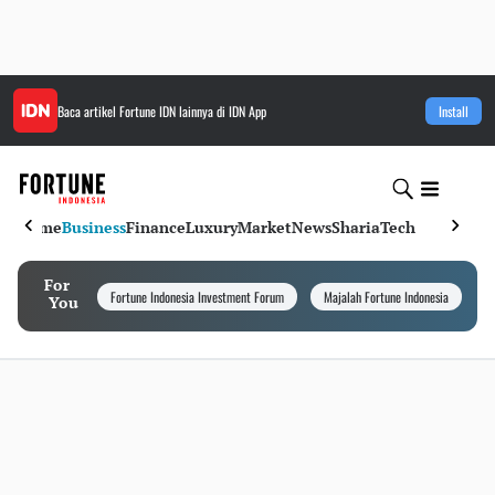
Baca artikel
Fortune IDN
lainnya di IDN App
Install
Home
Business
Finance
Luxury
Market
News
Sharia
Tech
For
Fortune Indonesia Investment Forum
Majalah Fortune Indonesia
I
You