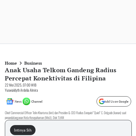
Home
Business
Anak Usaha Telkom Gandeng Radius
Percepat Konektivitas di Filipina
22 Mei 2025, 07:00 WIB
Yuswialdyth Ardelia Almira
News
Channel
Add Us on Google
Chief Commercial Officer Telin Kharisma (kiri) dan Presiden & CEO Radius Exequiel “Quiel” C. Delgado (kanan) saat
penandatanganan Nota Kesepahaman (MoU). Dok TLKM
Intinya Sih