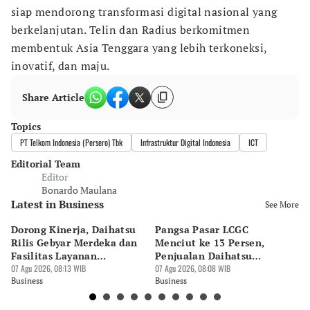
siap mendorong transformasi digital nasional yang
berkelanjutan. Telin dan Radius berkomitmen
membentuk Asia Tenggara yang lebih terkoneksi,
inovatif, dan maju.
Share Article
Topics
PT Telkom Indonesia (Persero) Tbk
Infrastruktur Digital Indonesia
ICT
Editorial Team
Editor
Bonardo Maulana
Latest in Business
See More
Dorong Kinerja, Daihatsu
Pangsa Pasar LCGC
LI
Rilis Gebyar Merdeka dan
Menciut ke 13 Persen,
Ar
Fasilitas Layanan
Penjualan Daihatsu
2
Kesehatan
07 Agu 2026, 08:13 WIB
Terkoreksi 31,4 Persen
07 Agu 2026, 08:08 WIB
06 
Business
Business
Bu