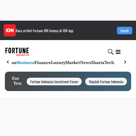
Baca artikel
Fortune IDN
lainnya di IDN App
Install
Home
Business
Finance
Luxury
Market
News
Sharia
Tech
For
Fortune Indonesia Investment Forum
Majalah Fortune Indonesia
I
You