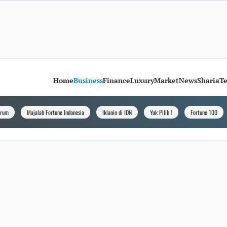
Home
Business
Finance
Luxury
Market
News
Sharia
T
orum
Majalah Fortune Indonesia
Iklanin di IDN
Yuk Pilih !
Fortune 100