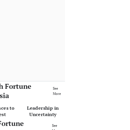
h Fortune
See
sia
More
aces to
Leadership in
est
Uncertainty
Fortune
See