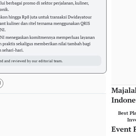
ui berbagai promo di sektor perjalanan, kuliner,
onik.
on hingga Rp8 juta untuk transaksi Dwidayatour
hant kuliner dan ritel ternama menggunakan QRIS
NI.
, BNI menegaskan komitmennya memperluas layanan
n praktis sekaligus memberikan nilai tambah bagi
 sehari-hari.
ed and reviewed by our editorial team.
Majala
Indone
Best Pl
Inv
Event 