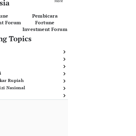
sia
More
tune
Pembicara
nt Forum
Fortune
Investment Forum
ng Topics
i
ukar Rupiah
izi Nasional