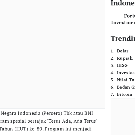
Indone
For
Investme
Trendi
1
.
Dolar
2
.
Rupiah
3
.
IHSG
4
.
Investas
5
.
Nilai T
6
.
Badan G
7
.
Bitcoin
Negara Indonesia (Persero) Tbk atau BNI
am spesial bertajuk 'Terus Ada, Ada Terus'
Tahun (HUT) ke-80. Program ini menjadi