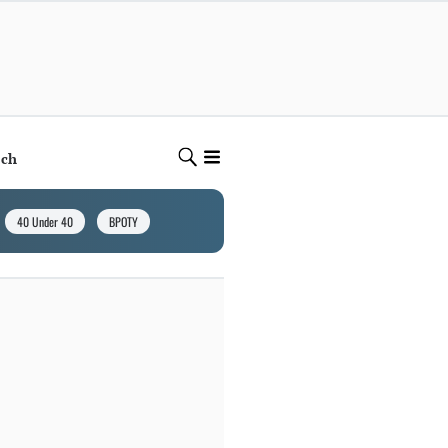
ech
40 Under 40
BPOTY