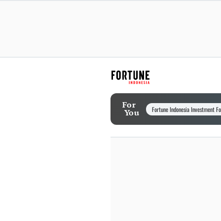
For
Fortune Indonesia Investment F
You