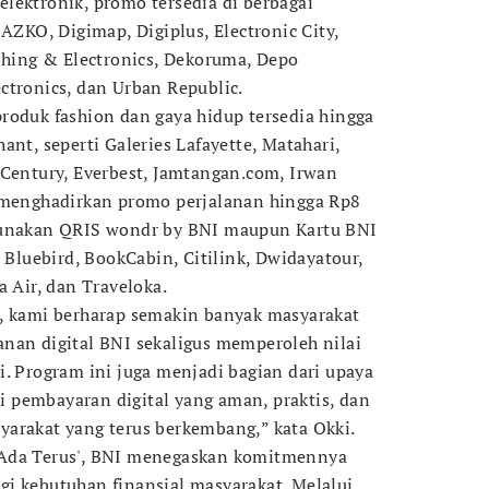
lektronik, promo tersedia di berbagai
 AZKO, Digimap, Digiplus, Electronic City,
ishing & Electronics, Dekoruma, Depo
ctronics, dan Urban Republic.
roduk fashion dan gaya hidup tersedia hingga
ant, seperti Galeries Lafayette, Matahari,
 Century, Everbest, Jamtangan.com, Irwan
a menghadirkan promo perjalanan hingga Rp8
gunakan QRIS wondr by BNI maupun Kartu BNI
n Bluebird, BookCabin, Citilink, Dwidayatour,
a Air, dan Traveloka.
i, kami berharap semakin banyak masyarakat
nan digital BNI sekaligus memperoleh nilai
i. Program ini juga menjadi bagian dari upaya
 pembayaran digital yang aman, praktis, dan
arakat yang terus berkembang,” kata Okki.
 Ada Terus', BNI menegaskan komitmennya
i kebutuhan finansial masyarakat. Melalui