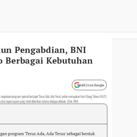
un Pengabdian, BNI
o Berbagai Kebutuhan
Add Us on Google
rangkaian program spesial bertajuk 'Terus Ada, Ada Terus' untuk merayakan Hari Ulang Tahun (HUT)
 atas kepercayaan yang telah diberikan selama delapan dekade. (Dok. BNI)
an program 'Terus Ada, Ada Terus' sebagai bentuk