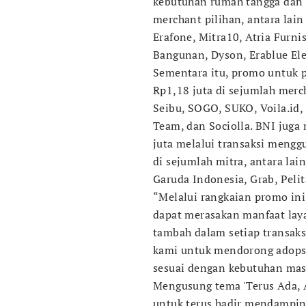
kebutuhan rumah tangga dan e
merchant pilihan, antara lain
Erafone, Mitra10, Atria Furn
Bangunan, Dyson, Erablue Ele
Sementara itu, promo untuk p
Rp1,18 juta di sejumlah merch
Seibu, SOGO, SUKO, Voila.id,
Team, dan Sociolla. BNI jug
juta melalui transaksi meng
di sejumlah mitra, antara lai
Garuda Indonesia, Grab, Pelit
“Melalui rangkaian promo in
dapat merasakan manfaat laya
tambah dalam setiap transaks
kami untuk mendorong adopsi
sesuai dengan kebutuhan masy
Mengusung tema 'Terus Ada,
untuk terus hadir mendamping