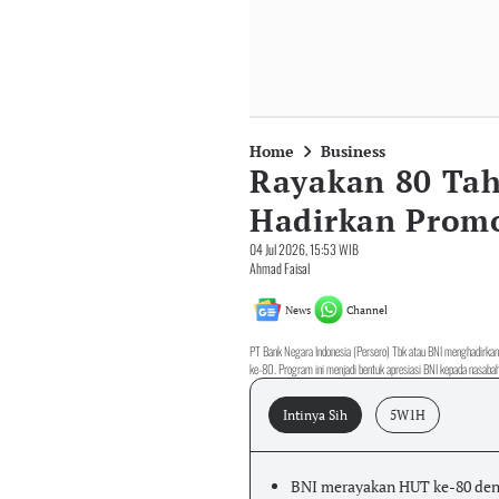
Home
Business
Rayakan 80 Tah
Hadirkan Prom
04 Jul 2026, 15:53 WIB
Ahmad Faisal
News
Channel
PT Bank Negara Indonesia (Persero) Tbk atau BNI menghadirkan 
ke-80. Program ini menjadi bentuk apresiasi BNI kepada nasabah
Intinya Sih
5W1H
BNI merayakan HUT ke-80 deng