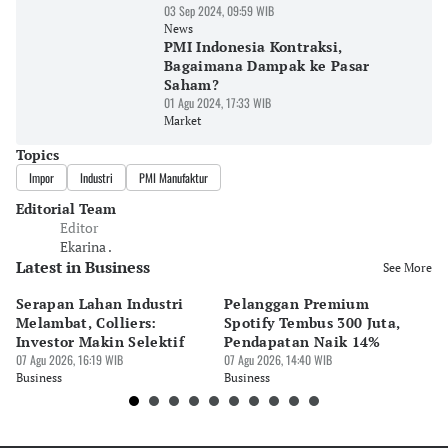
03 Sep 2024, 09:59 WIB
News
PMI Indonesia Kontraksi,
Bagaimana Dampak ke Pasar
Saham?
01 Agu 2024, 17:33 WIB
Market
Topics
Impor
Industri
PMI Manufaktur
Editorial Team
Editor
Ekarina .
Latest in Business
See More
Serapan Lahan Industri
Pelanggan Premium
Pe
Melambat, Colliers:
Spotify Tembus 300 Juta,
F&
Investor Makin Selektif
Pendapatan Naik 14%
Or
07 Agu 2026, 16:19 WIB
07 Agu 2026, 14:40 WIB
07 
Business
Business
Bu