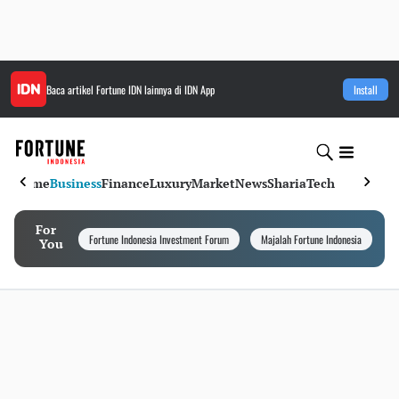
Baca artikel
Fortune IDN
lainnya di IDN App
Install
Home
Business
Finance
Luxury
Market
News
Sharia
Tech
For
Fortune Indonesia Investment Forum
Majalah Fortune Indonesia
I
You