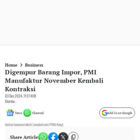
Home
Business
Digempur Barang Impor, PMI
Manufaktur November Kembali
Kontraksi
03 Des 2024, 11:51 WIB
Ekarina .
News
Channel
Add Us on Google
ilustrasi kawasan industri (unsplash.com/PilMo Kang)
Share Article