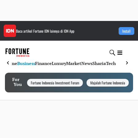
Baca artikel
Fortune IDN
lainnya di IDN App
Install
Home
Business
Finance
Luxury
Market
News
Sharia
Tech
For
Fortune Indonesia Investment Forum
Majalah Fortune Indonesia
I
You