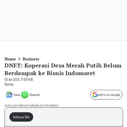
Home
Business
DNET: Koperasi Desa Merah Putih Belum
Berdampak ke Bisnis Indomaret
05 Jun 2026, 17:00 WIB
Ekarina .
News
Channel
Add Us on Google
ilustrasi gerai Indomaret (wikipedia.org/VulcanSphere)
Intinya Sih