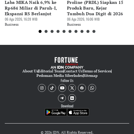
Laba MIKA Naik 6,9% ke
Proline (PRDL) Siapkan 15
B
Rp684 Miliar di Paruh-I,
Produk Baru, Kejar
Tr
Ekspansi RS Berlanjut
Tumbuh Dua Digit di 2026
St
06 Agu 2026, 16:28 WIB
06 Agu 2026, 16:06 WIB
Bi
06 
Business
Business
Bu
About Us
Editorial Team
Contact Us
Terms of Services
Pedoman Media Siber
Index
Sitemap
Follow Us
Download
© 2026 IDN. All Rights Reserved.