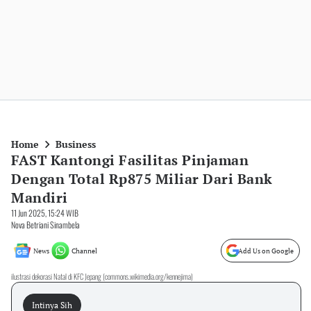
Home
Business
FAST Kantongi Fasilitas Pinjaman
Dengan Total Rp875 Miliar Dari Bank
Mandiri
11 Jun 2025, 15:24 WIB
Nova Betriani Sinambela
News
Channel
Add Us on Google
ilustrasi dekorasi Natal di KFC Jepang (commons.wikimedia.org/kennejima)
Intinya Sih