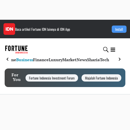
Baca artikel
Fortune IDN
lainnya di IDN App
Install
Home
Business
Finance
Luxury
Market
News
Sharia
Tech
For
Fortune Indonesia Investment Forum
Majalah Fortune Indonesia
I
You