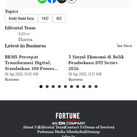
Topics
Kredit Modal Kerja
FAST
KFC
Editorial Team
Editor
Ekarina .
Latest in Business
See More
BRMS Percepat
3 Sinyal Ekonomi di Balik
M
Transformasi Digital,
Pembukaan DTI Series
EV
Standarkan 100 Proses
2026
Me
Bisnis
06 Agu 2026, 13:42 WIB
06 Agu 2026, 13:31 WIB
06 
Business
Business
Bu
About Us
Editorial Team
Contact Us
Terms of Services
Pedoman Media Siber
Index
Sitemap
Follow Us