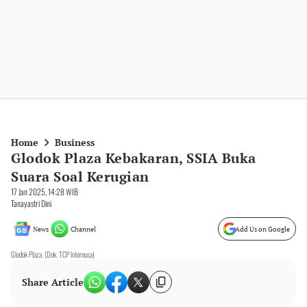
Home
Business
Glodok Plaza Kebakaran, SSIA Buka
Suara Soal Kerugian
17 Jan 2025, 14:28 WIB
Tanayastri Dini
News
Channel
Add Us on Google
Glodok Plaza. (Dok. TCP Internusa)
Share Article