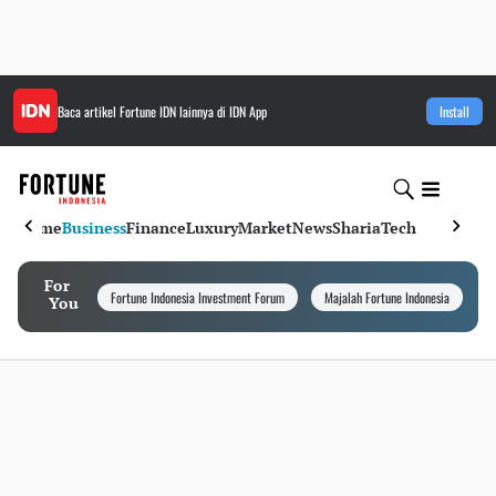
Baca artikel
Fortune IDN
lainnya di IDN App
Install
Home
Business
Finance
Luxury
Market
News
Sharia
Tech
For
Fortune Indonesia Investment Forum
Majalah Fortune Indonesia
I
You