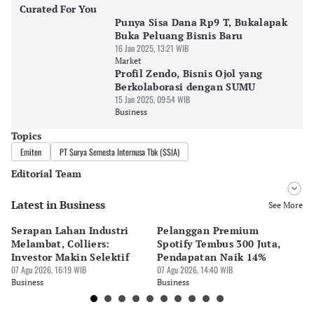
Curated For You
Punya Sisa Dana Rp9 T, Bukalapak
Buka Peluang Bisnis Baru
16 Jan 2025, 13:21 WIB
Market
Profil Zendo, Bisnis Ojol yang
Berkolaborasi dengan SUMU
15 Jan 2025, 09:54 WIB
Business
Topics
Emiten
PT Surya Semesta Internusa Tbk (SSIA)
Editorial Team
Latest in Business
Editor
See More
Pingit Aria
Serapan Lahan Industri
Pelanggan Premium
Pe
Editor
Melambat, Colliers:
Spotify Tembus 300 Juta,
F&
Tanayastri Dini
Investor Makin Selektif
Pendapatan Naik 14%
Or
07 Agu 2026, 16:19 WIB
07 Agu 2026, 14:40 WIB
07 
Business
Business
Bu