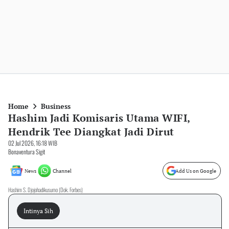
Home
Business
Hashim Jadi Komisaris Utama WIFI,
Hendrik Tee Diangkat Jadi Dirut
02 Jul 2026, 16:18 WIB
Bonaventura Sigit
News
Channel
Add Us on Google
Hashim S. Djojohadikusumo (Dok. Forbes)
Intinya Sih