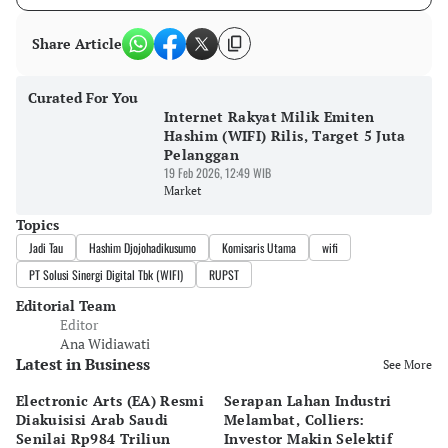
Share Article
Curated For You
Internet Rakyat Milik Emiten
Hashim (WIFI) Rilis, Target 5 Juta
Pelanggan
19 Feb 2026, 12:49 WIB
Market
Topics
Jadi Tau
Hashim Djojohadikusumo
Komisaris Utama
wifi
PT Solusi Sinergi Digital Tbk (WIFI)
RUPST
Editorial Team
Editor
Ana Widiawati
Latest in Business
See More
Electronic Arts (EA) Resmi
Serapan Lahan Industri
P
Diakuisisi Arab Saudi
Melambat, Colliers:
Sp
Senilai Rp984 Triliun
Investor Makin Selektif
P