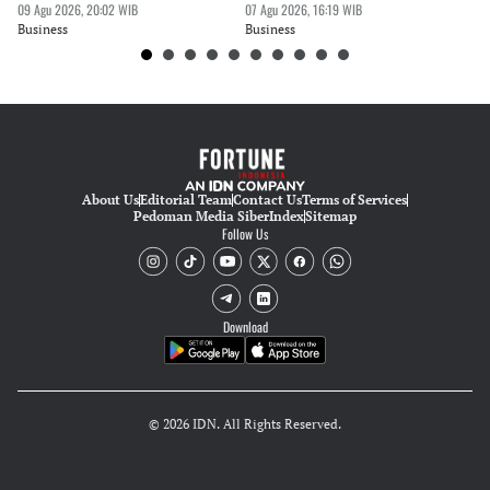
09 Agu 2026, 20:02 WIB
07 Agu 2026, 16:19 WIB
07 
Business
Business
Bu
About Us
Editorial Team
Contact Us
Terms of Services
Pedoman Media Siber
Index
Sitemap
Follow Us
Download
© 2026 IDN. All Rights Reserved.