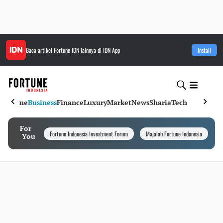
Baca artikel
Fortune IDN
lainnya di IDN App
Install
Home
Business
Finance
Luxury
Market
News
Sharia
Tech
For
Fortune Indonesia Investment Forum
Majalah Fortune Indonesia
I
You