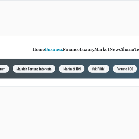
Home
Business
Finance
Luxury
Market
News
Sharia
T
orum
Majalah Fortune Indonesia
Iklanin di IDN
Yuk Pilih !
Fortune 100