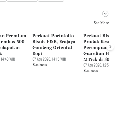
See More
an Premium
Perkuat Portofolio
Perkuat Bisnis
Al
 Tembus 300
Bisnis F&B, Erajaya
Produk Kesehatan
B
endapatan
Gandeng Oriental
Perempuan,
Ni
%
Kopi
Guardian Hadirkan
In
 14:40 WIB
07 Agu 2026, 14:15 WIB
MTick di 50 Gerai
07 
Business
07 Agu 2026, 12:59 WIB
Bu
Business