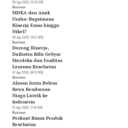
06 Agu 2026, 23:18 WIB
Business
MDKA dan Anak
Usaha: Bagaimana
Kinerja Emas hingga
Nikel?
asan Isuzu Belum
Dorong Kinerja,
Pangsa Pasar LCGC
06 Agu 2026, 19:31 WIB
awa Kendaraan
Daihatsu Rilis
Menciut ke 13
Business
aga Listrik ke
Gebyar Merdeka dan
Persen, Penjualan
Dorong Kinerja,
donesia
Fasilitas Layanan
Daihatsu Terkoreks
Daihatsu Rilis Gebyar
Agu 2026, 11:10 WIB
Kesehatan
31,4 Persen
siness
07 Agu 2026, 08:13 WIB
07 Agu 2026, 08:08 WIB
Merdeka dan Fasilitas
Business
Business
Layanan Kesehatan
07 Agu 2026, 08:13 WIB
Business
Alasan Isuzu Belum
Bawa Kendaraan
Niaga Listrik ke
Indonesia
07 Agu 2026, 11:10 WIB
Business
Perkuat Bisnis Produk
Kesehatan