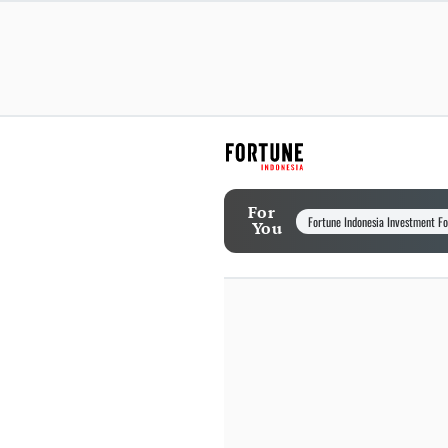
For
Fortune Indonesia Investment F
You