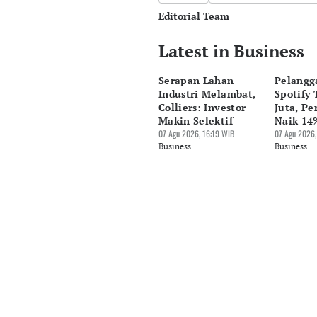
Editorial Team
Latest in Business
Editor
Pingit Aria
Serapan Lahan
Pelangg
Editor
Industri Melambat,
Spotify
Hendra Friana
Colliers: Investor
Juta, P
Makin Selektif
Naik 14
07 Agu 2026, 16:19 WIB
07 Agu 2026,
Business
Business