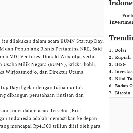
Indone
For
Investme
Trendi
itu dilakukan dalam acara BUMN Startup Day,
DM dan Penunjang Bisnis Pertamina NRE, Said
1
.
Dolar
ama MDI Ventures, Donald Wihardja, serta
2
.
Rupiah
n Usaha Milik Negara (BUMN), Erick Thohir,
3
.
IHSG
ika Wirjoatmodjo, dan Direktur Utama
4
.
Investas
5
.
Nilai T
6
.
Badan G
tup Day digelar dengan tujuan untuk
7
.
Bitcoin
ng dibangun perusahaan rintisan dan
ara kunci dalam acara tersebut, Erick
an Indonesia adalah memastikan ke depan
 yang mencapai Rp4.500 triliun diisi oleh para