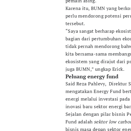
pemain asing.
Karena itu, BUMN yang berkon
perlu mendorong potensi per
tersebut.
“Saya sangat berharap ekosis
bagian dari pertumbuhan eko
tidak pernah mendorong bahwa
kita bersama-sama membangu
ekosistem yang dirajut dari p
juga BUMN,” ungkap Erick.
Peluang energy fund
Said Reza Pahlevy, Direktur
mengatakan Energy Fund bert
energi melalui investasi pada
inovasi baru sektor energi ba
Sejalan dengan pilar bisnis 
Fund adalah
sektor low carbo
bisnis masa depan sektor ener