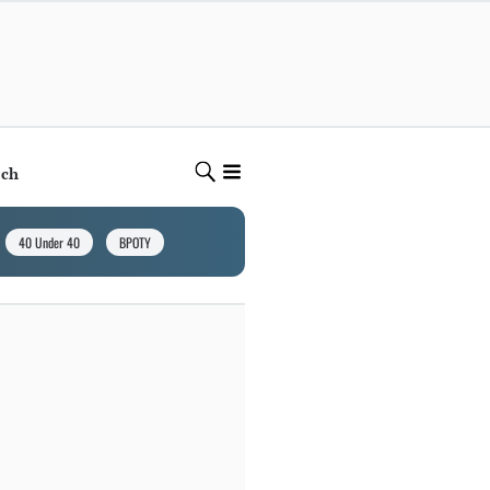
ech
40 Under 40
BPOTY