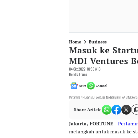
Home
Business
Masuk ke Start
MDI Ventures B
04 Okt 2022, 10:53 WIB
Hendra Friana
News
Channel
Pertamina NRE dan MDI Ventures tandatangani HoA untuk kerja s
Share Article
Jakarta, FORTUNE -
Pertami
melangkah untuk masuk ke star