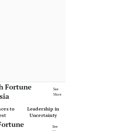
h Fortune
See
sia
More
aces to
Leadership in
est
Uncertainty
Fortune
See