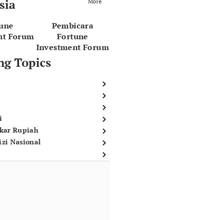
sia
More
tune
Pembicara
nt Forum
Fortune
Investment Forum
ng Topics
i
ukar Rupiah
izi Nasional