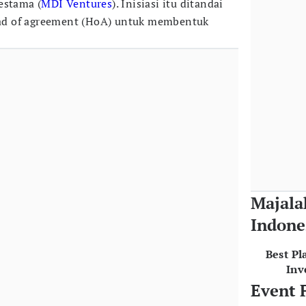
estama (
MDI Ventures
). Inisiasi itu ditandai
d of agreement (HoA) untuk membentuk
Majala
Indone
Best Pl
Inv
Event 