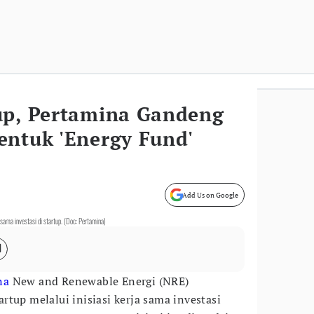
up, Pertamina Gandeng
entuk 'Energy Fund'
Add Us on Google
ama investasi di startup. (Doc: Pertamina)
na
New and Renewable Energi (NRE)
tup melalui inisiasi kerja sama investasi