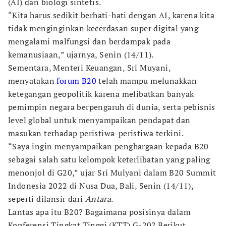
(AI) dan biologi sintetis.
“Kita harus sedikit berhati-hati dengan AI, karena kita
tidak menginginkan kecerdasan super digital yang
mengalami malfungsi dan berdampak pada
kemanusiaan,” ujarnya, Senin (14/11).
Sementara, Menteri Keuangan, Sri Muyani,
menyatakan
forum B20
telah mampu melunakkan
ketegangan geopolitik karena melibatkan banyak
pemimpin negara berpengaruh di dunia, serta pebisnis
level global untuk menyampaikan pendapat dan
masukan terhadap peristiwa-peristiwa terkini.
“Saya ingin menyampaikan penghargaan kepada B20
sebagai salah satu kelompok keterlibatan yang paling
menonjol di G20,” ujar Sri Mulyani dalam B20 Summit
Indonesia 2022 di Nusa Dua, Bali, Senin (14/11),
seperti dilansir dari
Antara
.
Lantas apa itu B20? Bagaimana posisinya dalam
Konferensi Tingkat Tinggi (KTT) G-20? Berikut