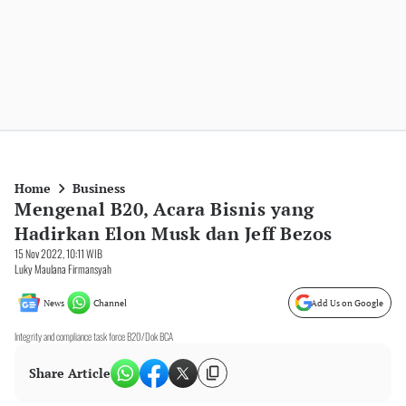
Home
Business
Mengenal B20, Acara Bisnis yang
Hadirkan Elon Musk dan Jeff Bezos
15 Nov 2022, 10:11 WIB
Luky Maulana Firmansyah
News
Channel
Add Us on Google
Integrity and compliance task force B20/Dok BCA
Share Article