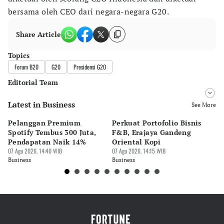
bersama oleh CEO dari negara-negara G20.
Share Article
Topics
Forum B20
G20
Presidensi G20
Editorial Team
Latest in Business
Editor
See More
Bonardo Maulana
Pelanggan Premium
Perkuat Portofolio Bisnis
Pe
Editor
Spotify Tembus 300 Juta,
F&B, Erajaya Gandeng
K
Luky Maulana Firmansyah
Pendapatan Naik 14%
Oriental Kopi
G
07 Agu 2026, 14:40 WIB
07 Agu 2026, 14:15 WIB
di
07 
Business
Business
Bu