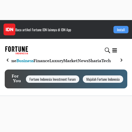
Baca artikel
Fortune IDN
lainnya di IDN App
Install
Home
Business
Finance
Luxury
Market
News
Sharia
Tech
For
Fortune Indonesia Investment Forum
Majalah Fortune Indonesia
I
You