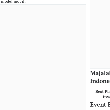
 model mobil.
Majala
Indone
Best Pl
Inv
Event 