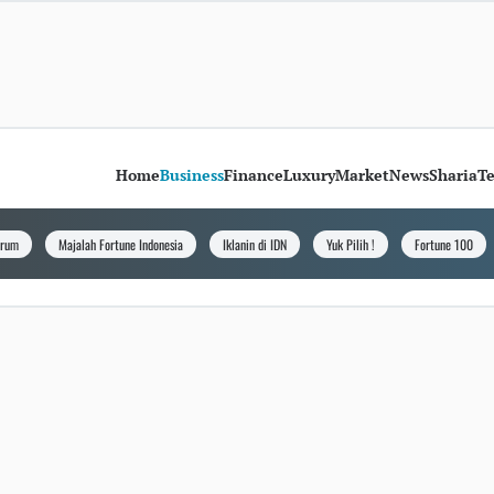
Home
Business
Finance
Luxury
Market
News
Sharia
T
orum
Majalah Fortune Indonesia
Iklanin di IDN
Yuk Pilih !
Fortune 100