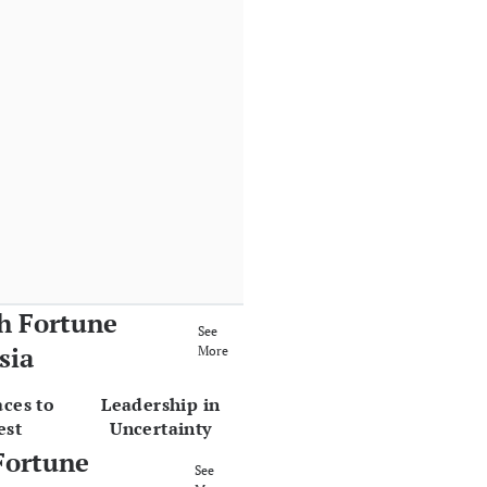
h Fortune
See
sia
More
aces to
Leadership in
est
Uncertainty
Fortune
See