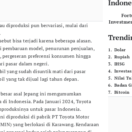
Indone
For
Investme
au diproduksi pun bervariasi, mulai dari
.
Trendi
ebut bisa terjadi karena beberapa alasan.
rti pembaruan model, penurunan penjualan,
1
.
Dolar
n, pergeseran preferensi konsumen hingga
2
.
Rupiah
ri pasar dalam negeri.
3
.
IHSG
il yang sudah disuntik mati dari pasar
4
.
Investas
5
.
Nilai T
il yang tak dijual lagi tahun depan.
6
.
Badan G
7
.
Bitcoin
erbesar asal Jepang ini mengumumkan
 di Indonesia. Pada Januari 2024, Toyota
produksinya untuk pasar Indonesia.
ini diproduksi di pabrik PT Toyota Motor
MIN) yang berlokasi di Karawang. Kendaraan