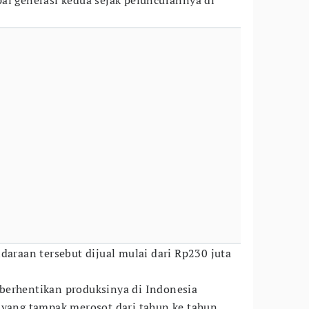
ai generasi kedua sejak peluncurannya di
daraan tersebut dijual mulai dari Rp230 juta
berhentikan produksinya di Indonesia
 yang tampak merosot dari tahun ke tahun.