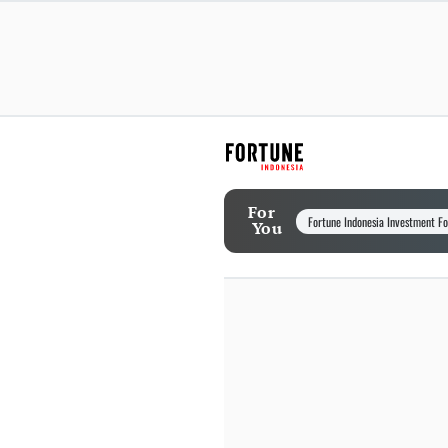
For
Fortune Indonesia Investment F
You