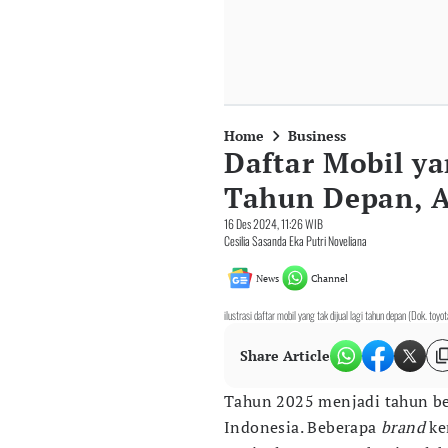
Home
Business
Daftar Mobil ya
Tahun Depan, A
16 Des 2024, 11:26 WIB
Cesilia Sasanda Eka Putri Noveliana
News
Channel
ilustrasi daftar mobil yang tak dijual lagi tahun depan (Dok. toyo
Share Article
Tahun 2025 menjadi tahun b
Indonesia. Beberapa
brand
ke