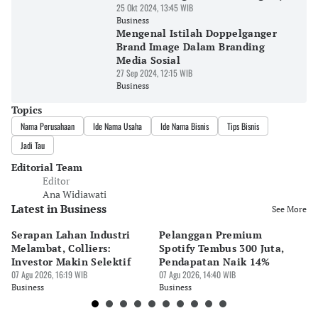
25 Okt 2024, 13:45 WIB
Business
Mengenal Istilah Doppelganger
Brand Image Dalam Branding
Media Sosial
27 Sep 2024, 12:15 WIB
Business
Topics
Nama Perusahaan
Ide Nama Usaha
Ide Nama Bisnis
Tips Bisnis
Jadi Tau
Editorial Team
Editor
Ana Widiawati
Latest in Business
See More
Serapan Lahan Industri
Pelanggan Premium
Pe
Melambat, Colliers:
Spotify Tembus 300 Juta,
F&
Investor Makin Selektif
Pendapatan Naik 14%
Or
07 Agu 2026, 16:19 WIB
07 Agu 2026, 14:40 WIB
07 
Business
Business
Bu