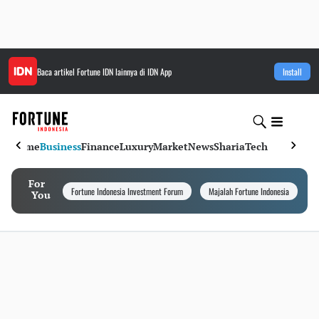
Baca artikel
Fortune IDN
lainnya di IDN App
Install
Home
Business
Finance
Luxury
Market
News
Sharia
Tech
For
Fortune Indonesia Investment Forum
Majalah Fortune Indonesia
I
You