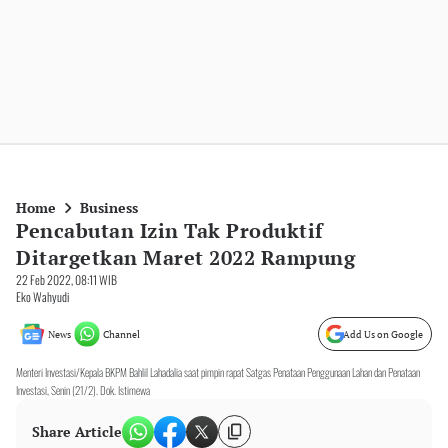
Home
Business
Pencabutan Izin Tak Produktif
Ditargetkan Maret 2022 Rampung
22 Feb 2022, 08:11 WIB
Eko Wahyudi
News
Channel
Add Us on Google
Menteri Investasi/Kepala BKPM Bahlil Lahadalia saat pimpin rapat Satgas Penataan Penggunaan Lahan dan Penataan
Investasi, Senin (21/2). Dok. Istimewa
Share Article