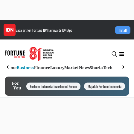
Baca artikel
Fortune IDN
lainnya di IDN App
Install
Home
Business
Finance
Luxury
Market
News
Sharia
Tech
For
Fortune Indonesia Investment Forum
Majalah Fortune Indonesia
I
You