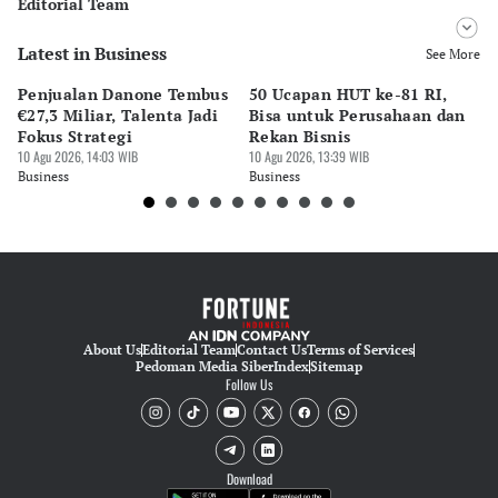
Editorial Team
Latest in Business
Editor
See More
Bonardo Maulana
Penjualan Danone Tembus
50 Ucapan HUT ke-81 RI,
Ad
Editor
€27,3 Miliar, Talenta Jadi
Bisa untuk Perusahaan dan
Na
Eko Wahyudi
Fokus Strategi
Rekan Bisnis
Mi
10 Agu 2026, 14:03 WIB
10 Agu 2026, 13:39 WIB
pe
10 
Business
Business
Bu
About Us
Editorial Team
Contact Us
Terms of Services
Pedoman Media Siber
Index
Sitemap
Follow Us
Download