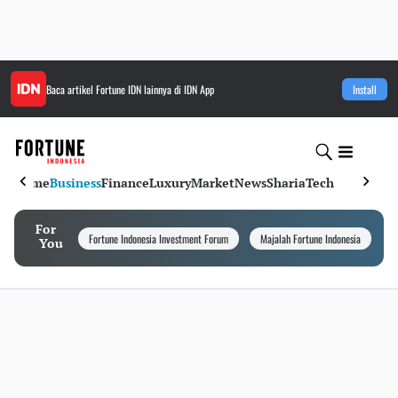
Baca artikel
Fortune IDN
lainnya di IDN App
Install
Home
Business
Finance
Luxury
Market
News
Sharia
Tech
For
Fortune Indonesia Investment Forum
Majalah Fortune Indonesia
I
You