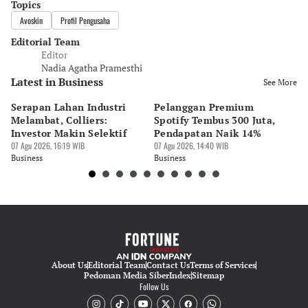
Topics
Avoskin
Profil Pengusaha
Editorial Team
Editor
Nadia Agatha Pramesthi
Latest in Business
See More
Serapan Lahan Industri
Pelanggan Premium
Pe
Melambat, Colliers:
Spotify Tembus 300 Juta,
F&
Investor Makin Selektif
Pendapatan Naik 14%
Or
07 Agu 2026, 16:19 WIB
07 Agu 2026, 14:40 WIB
07 
Business
Business
Bu
About Us
Editorial Team
Contact Us
Terms of Services
Pedoman Media Siber
Index
Sitemap
Follow Us