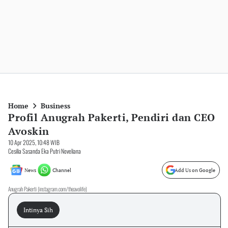
Home
Business
Profil Anugrah Pakerti, Pendiri dan CEO
Avoskin
10 Apr 2025, 10:48 WIB
Cesilia Sasanda Eka Putri Noveliana
News
Channel
Add Us on Google
Anugrah Pakerti (instagram.com/theavolife)
Intinya Sih