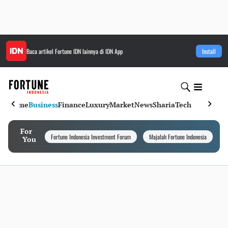
Baca artikel
Fortune IDN
lainnya di IDN App
Install
Home
Business
Finance
Luxury
Market
News
Sharia
Tech
For
Fortune Indonesia Investment Forum
Majalah Fortune Indonesia
I
You