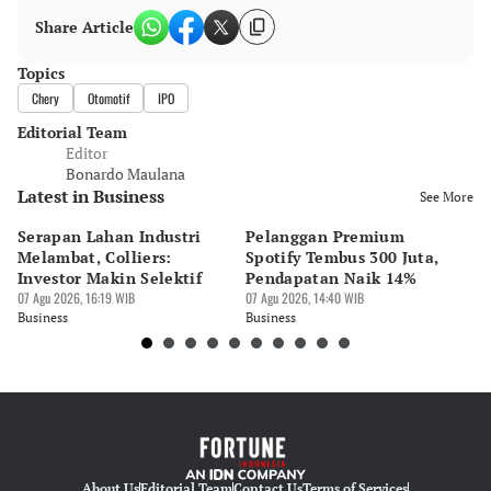
Share Article
Topics
Chery
Otomotif
IPO
Editorial Team
Editor
Bonardo Maulana
Latest in Business
See More
Serapan Lahan Industri
Pelanggan Premium
Pe
Melambat, Colliers:
Spotify Tembus 300 Juta,
F&
Investor Makin Selektif
Pendapatan Naik 14%
Or
07 Agu 2026, 16:19 WIB
07 Agu 2026, 14:40 WIB
07 
Business
Business
Bu
About Us
Editorial Team
Contact Us
Terms of Services