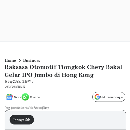
Home
Business
Raksasa Otomotif Tiongkok Chery Bakal
Gelar IPO Jumbo di Hong Kong
17 Sep 2025, 12:19 WIB
Bonardo Maulana
News
Channel
Add Us on Google
Pengujian dilakukan di Afrika Selatan (Chery)
Intinya Sih