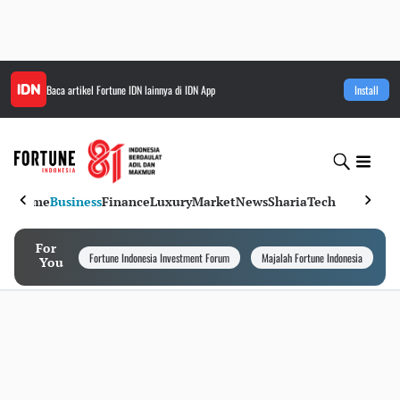
Baca artikel
Fortune IDN
lainnya di IDN App
Install
Home
Business
Finance
Luxury
Market
News
Sharia
Tech
For
Fortune Indonesia Investment Forum
Majalah Fortune Indonesia
I
You