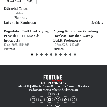
Minyak Sawit
SSMS
Editorial Team
Editor
Ekarina .
Latest in Business
See More
Pegadaian Jadi Underlying
Agung Podomoro Gandeng
P
Provider ETF Emas di
Hankyu Hanshin Garap
€2
Indonesia
Bukit Podomoro
Fo
10 Agu 2026, 17:54 WIB
10 Agu 2026, 16:42 WIB
10 
Business
Business
Bu
About Us
Editorial Team
Contact Us
Terms of Services
Pedoman Media Siber
Index
Sitemap
Follow Us