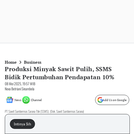
Home
Business
Produksi Minyak Sawit Pulih, SSMS
Bidik Pertumbuhan Pendapatan 10%
08 Mei 2025, 19:57 WIB
Nova Betriani Sinambela
News
Channel
Add Us on Google
PT Sawit Sumbermas Sarana Tbk (SSMS). (Dok. Sawit Sumbermas Sarana)
Intinya Sih