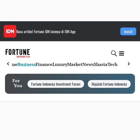
Baca artikel
Fortune IDN
lainnya di IDN App
Install
Home
Business
Finance
Luxury
Market
News
Sharia
Tech
For
Fortune Indonesia Investment Forum
Majalah Fortune Indonesia
I
You