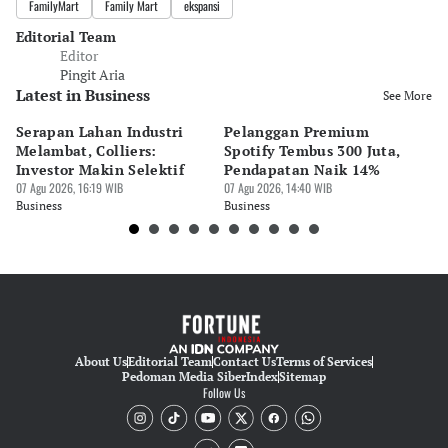
FamilyMart
Family Mart
ekspansi
Editorial Team
Editor
Pingit Aria
Latest in Business
See More
Serapan Lahan Industri
Pelanggan Premium
Pe
Melambat, Colliers:
Spotify Tembus 300 Juta,
F&
Investor Makin Selektif
Pendapatan Naik 14%
Or
07 Agu 2026, 16:19 WIB
07 Agu 2026, 14:40 WIB
07 
Business
Business
Bu
About Us
Editorial Team
Contact Us
Terms of Services
Pedoman Media Siber
Index
Sitemap
Follow Us