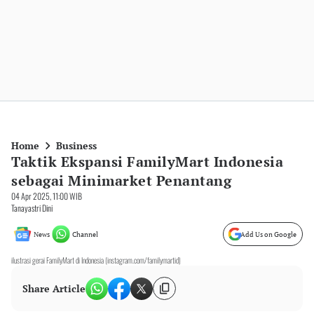
Home
Business
Taktik Ekspansi FamilyMart Indonesia
sebagai Minimarket Penantang
04 Apr 2025, 11:00 WIB
Tanayastri Dini
News
Channel
Add Us on Google
ilustrasi gerai FamilyMart di Indonesia (instagram.com/familymartid)
Share Article