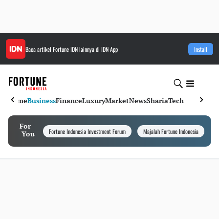
Baca artikel
Fortune IDN
lainnya di IDN App
Install
Home
Business
Finance
Luxury
Market
News
Sharia
Tech
For
Fortune Indonesia Investment Forum
Majalah Fortune Indonesia
I
You