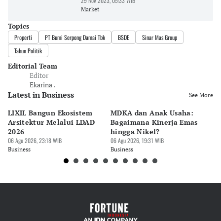
29 Nov 2023, 05:33 WIB
Market
Topics
Properti
PT Bumi Serpong Damai Tbk
BSDE
Sinar Mas Group
Tahun Politik
Editorial Team
Editor
Ekarina .
Latest in Business
See More
LIXIL Bangun Ekosistem
MDKA dan Anak Usaha:
W
Arsitektur Melalui LDAD
Bagaimana Kinerja Emas
La
2026
hingga Nikel?
Ru
06 Agu 2026, 23:18 WIB
06 Agu 2026, 19:31 WIB
06 
Business
Business
Bu