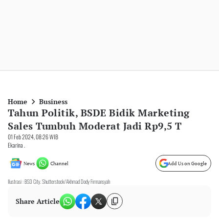
Home
Business
Tahun Politik, BSDE Bidik Marketing
Sales Tumbuh Moderat Jadi Rp9,5 T
01 Feb 2024, 08:26 WIB
Ekarina .
News
Channel
Add Us on Google
Ilustrasi : BSD City. Shutterstock/Akhmad Dody Firmansyah
Share Article