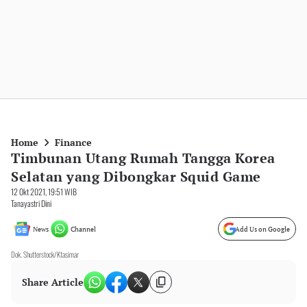
Home
Finance
Timbunan Utang Rumah Tangga Korea
Selatan yang Dibongkar Squid Game
12 Okt 2021, 19:51 WIB
Tanayastri Dini
News
Channel
Add Us on Google
Dok. Shutterstock/Ktasimar
Share Article