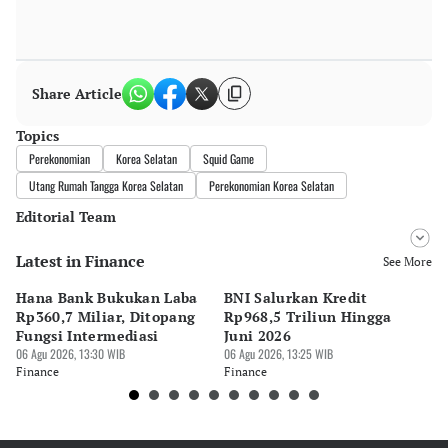
Share Article
Topics
Perekonomian
Korea Selatan
Squid Game
Utang Rumah Tangga Korea Selatan
Perekonomian Korea Selatan
Editorial Team
Latest in Finance
Editor
See More
Pingit Aria
Hana Bank Bukukan Laba
BNI Salurkan Kredit
5 
Editor
Rp360,7 Miliar, Ditopang
Rp968,5 Triliun Hingga
u
Tanayastri Dini
Fungsi Intermediasi
Juni 2026
06 
06 Agu 2026, 13:30 WIB
06 Agu 2026, 13:25 WIB
Fi
Finance
Finance