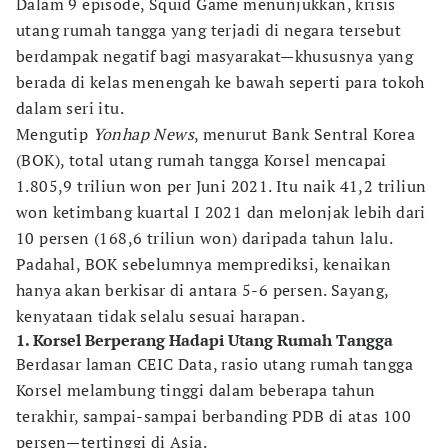
Dalam 9 episode, Squid Game menunjukkan, krisis
utang rumah tangga yang terjadi di negara tersebut
berdampak negatif bagi masyarakat—khususnya yang
berada di kelas menengah ke bawah seperti para tokoh
dalam seri itu.
Mengutip
Yonhap News
, menurut Bank Sentral Korea
(BOK), total utang rumah tangga Korsel mencapai
1.805,9 triliun won per Juni 2021. Itu naik 41,2 triliun
won ketimbang kuartal I 2021 dan melonjak lebih dari
10 persen (168,6 triliun won) daripada tahun lalu.
Padahal, BOK sebelumnya memprediksi, kenaikan
hanya akan berkisar di antara 5-6 persen. Sayang,
kenyataan tidak selalu sesuai harapan.
1. Korsel Berperang Hadapi Utang Rumah Tangga
Berdasar laman CEIC Data, rasio utang rumah tangga
Korsel melambung tinggi dalam beberapa tahun
terakhir, sampai-sampai berbanding PDB di atas 100
persen—tertinggi di Asia.