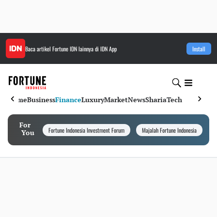
Baca artikel
Fortune IDN
lainnya di IDN App
Install
Home
Business
Finance
Luxury
Market
News
Sharia
Tech
For
Fortune Indonesia Investment Forum
Majalah Fortune Indonesia
I
You