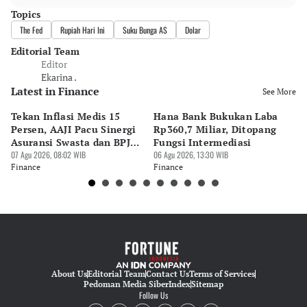
Topics
The Fed
Rupiah Hari Ini
Suku Bunga AS
Dolar
Editorial Team
Editor
Ekarina .
Latest in Finance
See More
Tekan Inflasi Medis 15
Hana Bank Bukukan Laba
BN
Persen, AAJI Pacu Sinergi
Rp360,7 Miliar, Ditopang
Rp
Asuransi Swasta dan BPJS
Fungsi Intermediasi
Ju
Kesehatan
07 Agu 2026, 08:02 WIB
06 Agu 2026, 13:30 WIB
06 
Finance
Finance
Fi
About Us
Editorial Team
Contact Us
Terms of Services
Pedoman Media Siber
Index
Sitemap
Follow Us