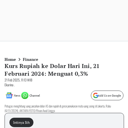
Home
Finance
Kurs Rupiah ke Dolar Hari Ini, 21
Februari 2024: Menguat 0,3%
21 Feb 2025, 11:13 WIB
Ekarina .
News
Channel
Add Us on Google
Petugas menghitung uang pecahan dolar AS dan rupiah di gerai penukaran mata uang asing di Jakarta, Rabu
(6/11/2024). ANTARA FOTO/Rivan Awal Lingga
Intinya Sih