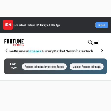
Baca artikel
Fortune IDN
lainnya di IDN App
Install
Home
Business
Finance
Luxury
Market
News
Sharia
Tech
For
Fortune Indonesia Investment Forum
Majalah Fortune Indonesia
I
You