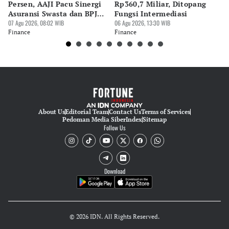
Editor
Persen, AAJI Pacu Sinergi
Rp360,7 Miliar, Ditopang
Rp
Pingit Aria
Asuransi Swasta dan BPJS
Fungsi Intermediasi
Ju
Kesehatan
07 Agu 2026, 08:02 WIB
06 Agu 2026, 13:30 WIB
06 
Finance
Finance
Fi
About Us
Editorial Team
Contact Us
Terms of Services
Pedoman Media Siber
Index
Sitemap
Follow Us
Download
© 2026 IDN. All Rights Reserved.