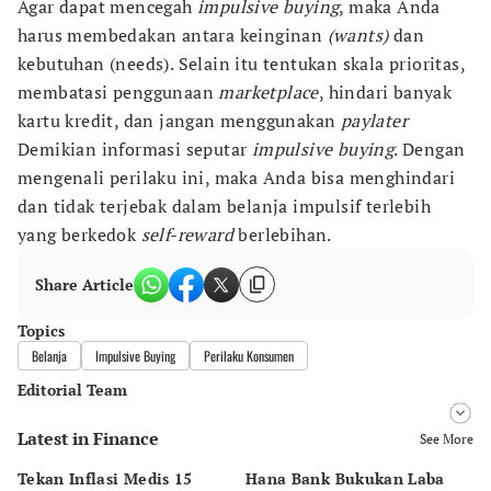
Agar dapat mencegah
impulsive buying
, maka Anda
harus membedakan antara keinginan
(wants)
dan
kebutuhan (needs). Selain itu tentukan skala prioritas,
membatasi penggunaan
marketplace
, hindari banyak
kartu kredit, dan jangan menggunakan
paylater
Demikian informasi seputar
impulsive buying
. Dengan
mengenali perilaku ini, maka Anda bisa menghindari
dan tidak terjebak dalam belanja impulsif terlebih
yang berkedok
self-reward
berlebihan.
Share Article
Topics
Belanja
Impulsive Buying
Perilaku Konsumen
Editorial Team
Latest in Finance
Editor
See More
Desy Yuliastuti
Tekan Inflasi Medis 15
Hana Bank Bukukan Laba
BN