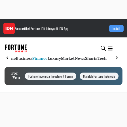
Baca artikel
Fortune IDN
lainnya di IDN App
Install
Home
Business
Finance
Luxury
Market
News
Sharia
Tech
For
Fortune Indonesia Investment Forum
Majalah Fortune Indonesia
I
You