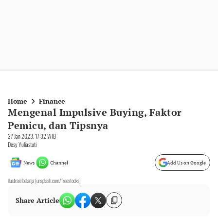
Home
Finance
Mengenal Impulsive Buying, Faktor
Pemicu, dan Tipsnya
27 Jan 2023, 17:32 WIB
Desy Yuliastuti
News
Channel
Add Us on Google
ilustrasi belanja (unsplash.com/freestocks)
Share Article