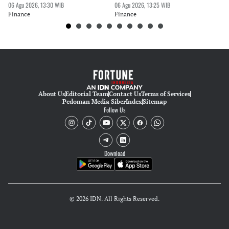
06 Agu 2026, 13:30 WIB
06 Agu 2026, 13:25 WIB
Fi
Editor
Finance
Finance
Tubagus Imam Satrio
About Us
Editorial Team
Contact Us
Terms of Services
Pedoman Media Siber
Index
Sitemap
Follow Us
Download
© 2026 IDN. All Rights Reserved.