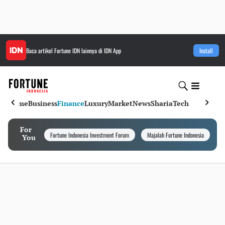
Baca artikel
Fortune IDN
lainnya di IDN App
Install
Home
Business
Finance
Luxury
Market
News
Sharia
Tech
For
Fortune Indonesia Investment Forum
Majalah Fortune Indonesia
I
You