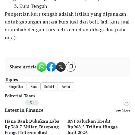
3. Kurs Tengah
Pengertian kurs tengah adalah istilah yang digunakan
untuk gabungan antara kurs jual dan beli. Jadi kurs jual
ditambah dengan kurs beli kemudian dibagi dua (rata-
rata).
Share Article
Topics
Pengertian
Kurs
Definisi
Faktor
Editorial Team
3+
Latest in Finance
Editor
See More
Bonardo Maulana
Hana Bank Bukukan Laba
BNI Salurkan Kredit
5 
Editor
Rp360,7 Miliar, Ditopang
Rp968,5 Triliun Hingga
u
Eko Wahyudi
Fungsi Intermediasi
Juni 2026
06 