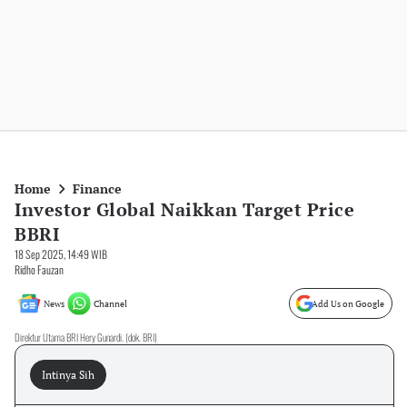
Home
Finance
Investor Global Naikkan Target Price
BBRI
18 Sep 2025, 14:49 WIB
Ridho Fauzan
News
Channel
Add Us on Google
Direktur Utama BRI Hery Gunardi. (dok. BRI)
Intinya Sih