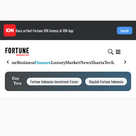
Baca artikel
Fortune IDN
lainnya di IDN App
Install
Home
Business
Finance
Luxury
Market
News
Sharia
Tech
For
Fortune Indonesia Investment Forum
Majalah Fortune Indonesia
I
You