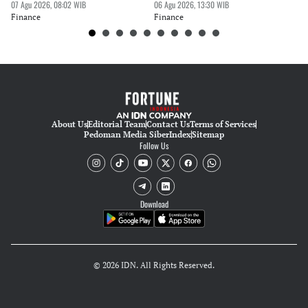
Kesehatan
07 Agu 2026, 08:02 WIB
06 Agu 2026, 13:30 WIB
06 
Finance
Finance
Fi
About Us
Editorial Team
Contact Us
Terms of Services
Pedoman Media Siber
Index
Sitemap
Follow Us
Download
© 2026 IDN. All Rights Reserved.