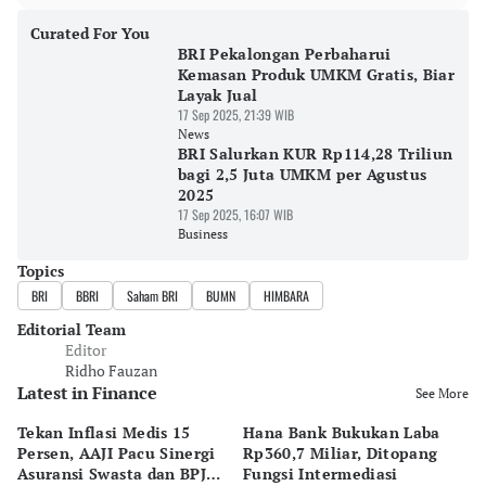
Curated For You
BRI Pekalongan Perbaharui
Kemasan Produk UMKM Gratis, Biar
Layak Jual
17 Sep 2025, 21:39 WIB
News
BRI Salurkan KUR Rp114,28 Triliun
bagi 2,5 Juta UMKM per Agustus
2025
17 Sep 2025, 16:07 WIB
Business
Topics
BRI
BBRI
Saham BRI
BUMN
HIMBARA
Editorial Team
Editor
Ridho Fauzan
Latest in Finance
See More
Tekan Inflasi Medis 15
Hana Bank Bukukan Laba
BN
Persen, AAJI Pacu Sinergi
Rp360,7 Miliar, Ditopang
Rp
Asuransi Swasta dan BPJS
Fungsi Intermediasi
Ju