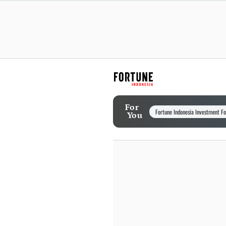
For
Fortune Indonesia Investment F
You