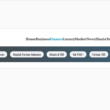
Home
Business
Finance
Luxury
Market
News
Sharia
T
orum
Majalah Fortune Indonesia
Iklanin di IDN
Yuk Pilih !
Fortune 100