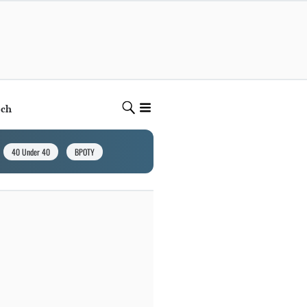
ech
40 Under 40
BPOTY