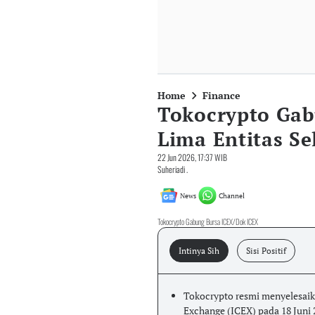
Home
Finance
Tokocrypto Gab
Lima Entitas Se
22 Jun 2026, 17:37 WIB
Suheriadi .
News
Channel
Tokocrypto Gabung Bursa ICEX/Dok ICEX
Intinya Sih
Sisi Positif
Tokocrypto resmi menyelesaik
Exchange (ICEX) pada 18 Juni 