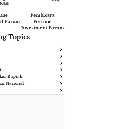
sia
More
tune
Pembicara
nt Forum
Fortune
Investment Forum
ng Topics
i
ukar Rupiah
izi Nasional