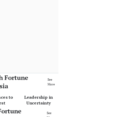
h Fortune
See
sia
More
aces to
Leadership in
est
Uncertainty
Fortune
See