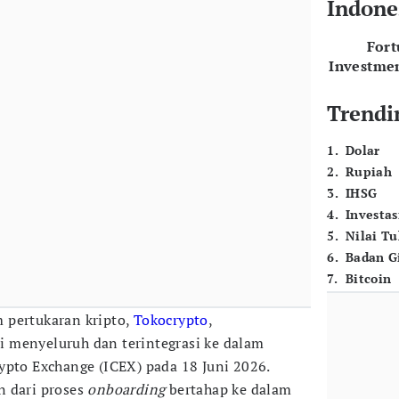
Indone
For
Investme
Trendi
1
.
Dolar
2
.
Rupiah
3
.
IHSG
4
.
Investas
5
.
Nilai T
6
.
Badan G
7
.
Bitcoin
m pertukaran kripto,
Tokocrypto
,
 menyeluruh dan terintegrasi ke dalam
ypto Exchange (ICEX) pada 18 Juni 2026.
n dari proses
onboarding
bertahap ke dalam