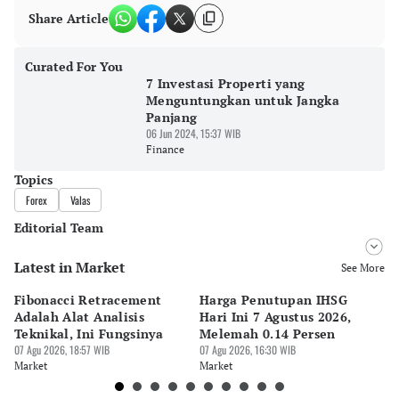
Share Article
Curated For You
7 Investasi Properti yang
Menguntungkan untuk Jangka
Panjang
06 Jun 2024, 15:37 WIB
Finance
Topics
Forex
Valas
Editorial Team
Latest in Market
Editor
See More
Cesilia Sasanda Eka Putri Noveliana
Fibonacci Retracement
Harga Penutupan IHSG
Da
Editor
Adalah Alat Analisis
Hari Ini 7 Agustus 2026,
B
Nadia Agatha Pramesthi
Teknikal, Ini Fungsinya
Melemah 0.14 Persen
Pe
07 Agu 2026, 18:57 WIB
07 Agu 2026, 16:30 WIB
M
07 
Market
Market
Ma