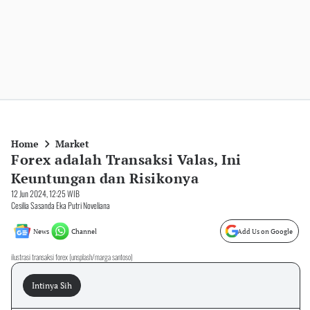
Home
Market
Forex adalah Transaksi Valas, Ini
Keuntungan dan Risikonya
12 Jun 2024, 12:25 WIB
Cesilia Sasanda Eka Putri Noveliana
News
Channel
Add Us on Google
ilustrasi transaksi forex (unsplash/marga santoso)
Intinya Sih