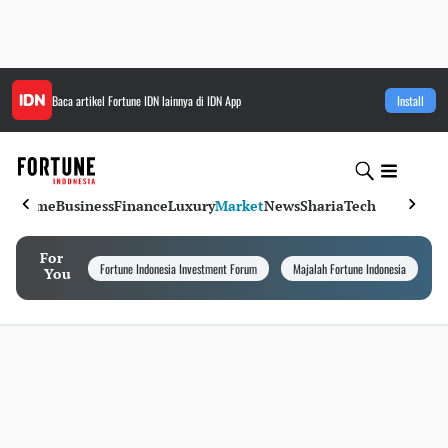
Baca artikel
Fortune IDN
lainnya di IDN App
Install
Home
Business
Finance
Luxury
Market
News
Sharia
Tech
For
Fortune Indonesia Investment Forum
Majalah Fortune Indonesia
I
You