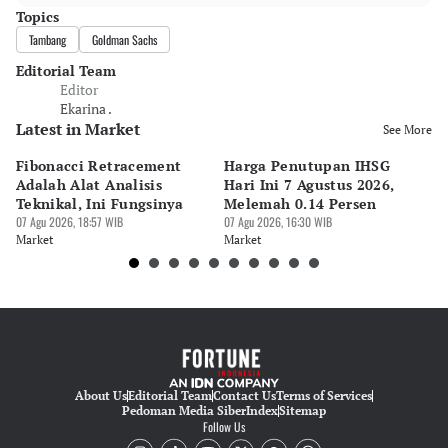
Topics
Tambang
Goldman Sachs
Editorial Team
Editor
Ekarina .
Latest in Market
See More
Fibonacci Retracement
Harga Penutupan IHSG
Da
Adalah Alat Analisis
Hari Ini 7 Agustus 2026,
B
Teknikal, Ini Fungsinya
Melemah 0.14 Persen
Pe
07 Agu 2026, 18:57 WIB
07 Agu 2026, 16:30 WIB
M
07 
Market
Market
Ma
About Us
Editorial Team
Contact Us
Terms of Services
Pedoman Media Siber
Index
Sitemap
Follow Us