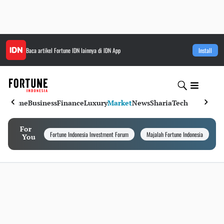
Baca artikel
Fortune IDN
lainnya di IDN App
Install
Home
Business
Finance
Luxury
Market
News
Sharia
Tech
For
Fortune Indonesia Investment Forum
Majalah Fortune Indonesia
I
You