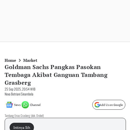
Home
Market
Goldman Sachs Pangkas Pasokan
Tembaga Akibat Ganguan Tambang
Grasberg
25 Sep 2025, 20:54 WIB
Nova Betriani Sinambela
News
Channel
Add Us on Google
Tambang Emas Grasberg (dok. Orobel)
Intinya Sih