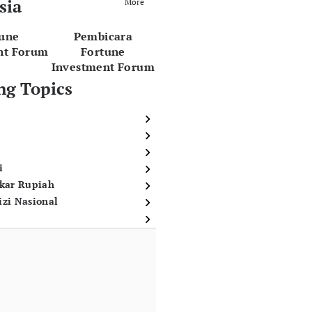
sia
More
tune
Pembicara
nt Forum
Fortune
Investment Forum
ng Topics
i
ukar Rupiah
izi Nasional