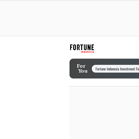
For
Fortune Indonesia Investment F
You