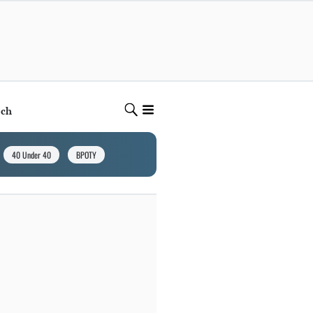
ech
40 Under 40
BPOTY