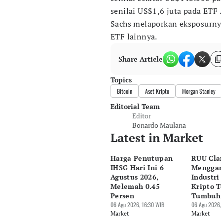
senilai US$1,6 juta pada ETF
Sachs melaporkan eksposurnya
ETF lainnya.
Share Article
Topics
Bitcoin
Aset Kripto
Morgan Stanley
Editorial Team
Editor
Bonardo Maulana
Latest in Market
Harga Penutupan
RUU Cla
IHSG Hari Ini 6
Mengga
Agustus 2026,
Industri
Melemah 0.45
Kripto T
Persen
Tumbuh
06 Agu 2026, 16:30 WIB
06 Agu 2026,
Market
Market