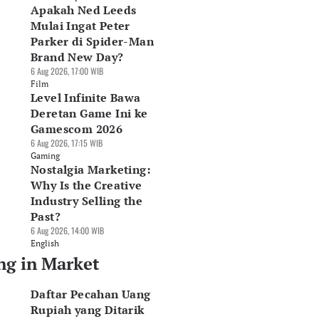
Apakah Ned Leeds
Mulai Ingat Peter
Parker di Spider-Man
Brand New Day?
6 Aug 2026, 17:00 WIB
Film
Level Infinite Bawa
Deretan Game Ini ke
Gamescom 2026
6 Aug 2026, 17:15 WIB
Gaming
Nostalgia Marketing:
Why Is the Creative
Industry Selling the
Past?
Perbedaan S&P
Penyebab SSIA
10 Saham Teraktif
6 Aug 2026, 14:00 WIB
0, Dow Jones, dan
Berbalik Untung
Pagi Ini 6 Agustus
English
asdaq
Rp262,6 Miliar pada
2026, IATA Teratas
ng in Market
Agu 2026, 13:31 WIB
Semester I-2026
06 Agu 2026, 10:30 WIB
rket
06 Agu 2026, 11:23 WIB
Market
Daftar Pecahan Uang
Market
Rupiah yang Ditarik