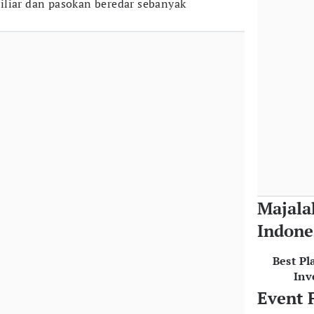
iliar dan pasokan beredar sebanyak
Majala
Indone
Best Pl
Inv
Event 