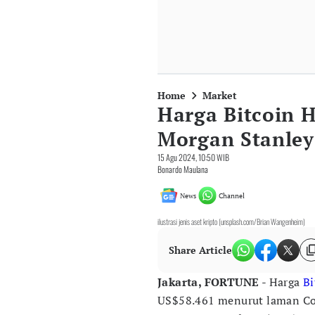
Home
Market
Harga Bitcoin H
Morgan Stanley
15 Agu 2024, 10:50 WIB
Bonardo Maulana
News
Channel
ilustrasi jenis aset kripto (unsplash.com/Brian Wangenheim)
Share Article
Jakarta, FORTUNE
- Harga
Bi
US$58.461 menurut laman Co