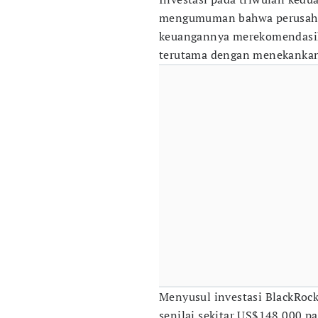
mengumuman bahwa perusaha
keuangannya merekomendasika
terutama dengan menekankan
Menyusul investasi BlackRoc
senilai sekitar US$148.000 pa