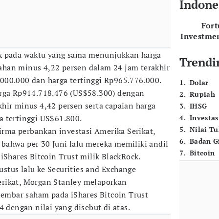
Indone
For
Investme
x pada waktu yang sama menunjukkan harga
Trendi
han minus 4,22 persen dalam 24 jam terakhir
000.000 dan harga tertinggi Rp965.776.000.
1
.
Dolar
arga Rp914.718.476 (US$58.300) dengan
2
.
Rupiah
hir minus 4,42 persen serta capaian harga
3
.
IHSG
a tertinggi US$61.800.
4
.
Investas
5
.
Nilai T
firma perbankan investasi Amerika Serikat,
6
.
Badan G
bahwa per 30 Juni lalu mereka memiliki andil
7
.
Bitcoin
iShares Bitcoin Trust milik BlackRock.
tus lalu ke Securities and Exchange
rikat, Morgan Stanley melaporkan
 lembar saham pada iShares Bitcoin Trust
4 dengan nilai yang disebut di atas.