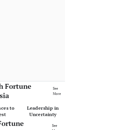
h Fortune
See
sia
More
aces to
Leadership in
est
Uncertainty
Fortune
See