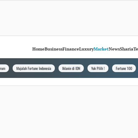
Home
Business
Finance
Luxury
Market
News
Sharia
T
orum
Majalah Fortune Indonesia
Iklanin di IDN
Yuk Pilih !
Fortune 100