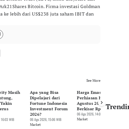
 Ark21Shares Bitcoin. Firma investasi Goldman
 ke lebih dari US$238 juta saham IBIT dan
See More
rity Masih
Apa yang Bisa
Harga Emas
5 
ntung,
Dipelajari dari
Perhiasan Hari Ini, 6
50
 Yakin
Fortune Indonesia
Agustus 2026:
N
Trendi
erus
Investment Forum
Berkisar Rp688 Ribu
06 
2026?
06 Agu 2026, 14:07 WIB
Ma
 16:03 WIB
06 Agu 2026, 15:06 WIB
Market
Market