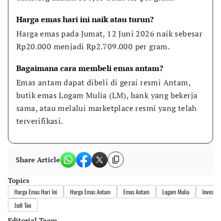
Harga emas hari ini naik atau turun?
Harga emas pada Jumat, 12 Juni 2026 naik sebesar 
Rp20.000 menjadi Rp2.709.000 per gram.
Bagaimana cara membeli emas antam?
Emas antam dapat dibeli di gerai resmi Antam, 
butik emas Logam Mulia (LM), bank yang bekerja 
sama, atau melalui marketplace resmi yang telah 
terverifikasi.
Share Article
Topics
Harga Emas Hari Ini
Harga Emas Antam
Emas Antam
Logam Mulia
Investas
Jadi Tau
Editorial Team