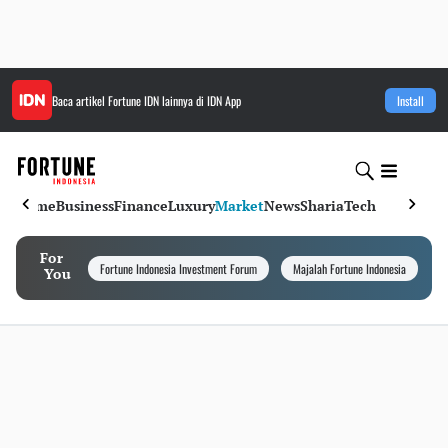
Baca artikel
Fortune IDN
lainnya di IDN App
Install
Home
Business
Finance
Luxury
Market
News
Sharia
Tech
For
Fortune Indonesia Investment Forum
Majalah Fortune Indonesia
I
You