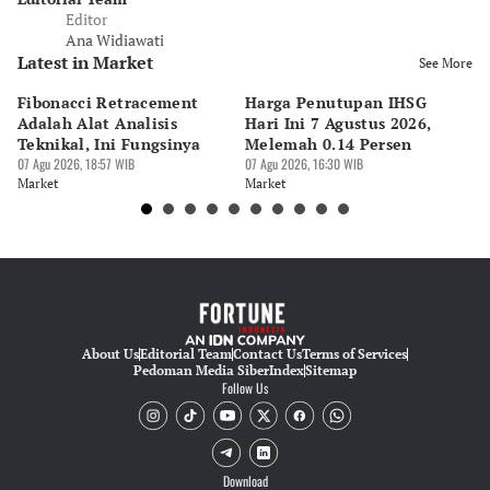
Editor
Ana Widiawati
Latest in Market
See More
Fibonacci Retracement
Harga Penutupan IHSG
Da
Adalah Alat Analisis
Hari Ini 7 Agustus 2026,
B
Teknikal, Ini Fungsinya
Melemah 0.14 Persen
Pe
07 Agu 2026, 18:57 WIB
07 Agu 2026, 16:30 WIB
M
07 
Market
Market
Ma
About Us
Editorial Team
Contact Us
Terms of Services
Pedoman Media Siber
Index
Sitemap
Follow Us
Download