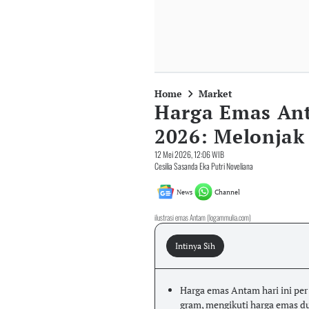
Home
Market
Harga Emas Ant
2026: Melonjak
12 Mei 2026, 12:06 WIB
Cesilia Sasanda Eka Putri Noveliana
News
Channel
ilustrasi emas Antam (logammulia.com)
Intinya Sih
Harga emas Antam hari ini per
gram, mengikuti harga emas d