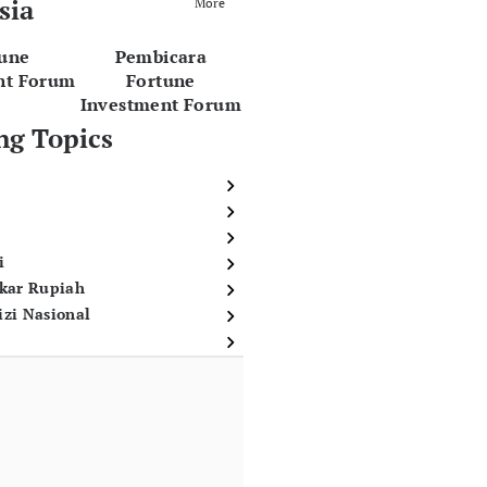
sia
More
tune
Pembicara
nt Forum
Fortune
Investment Forum
ng Topics
i
ukar Rupiah
izi Nasional