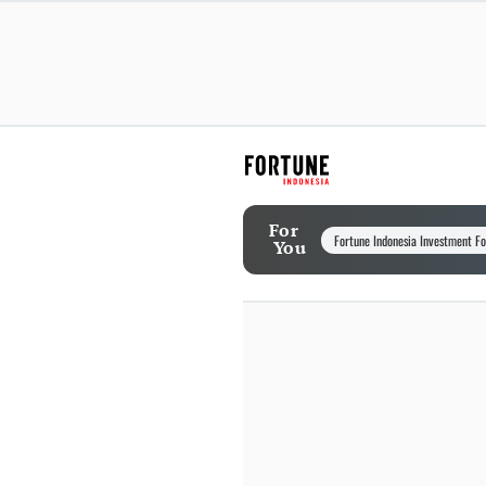
For
Fortune Indonesia Investment F
You