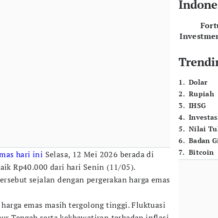
Indone
For
Investme
Trendi
1
.
Dolar
2
.
Rupiah
3
.
IHSG
4
.
Investas
5
.
Nilai T
6
.
Badan G
7
.
Bitcoin
mas hari ini
Selasa, 12 Mei 2026 berada di
aik Rp40.000 dari hari Senin (11/05).
ersebut sejalan dengan pergerakan harga emas
s harga emas masih tergolong tinggi. Fluktuasi
mur Tengah serta kekhawatiran terhadap inflasi