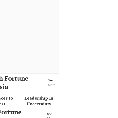
h Fortune
See
sia
More
aces to
Leadership in
est
Uncertainty
Fortune
See