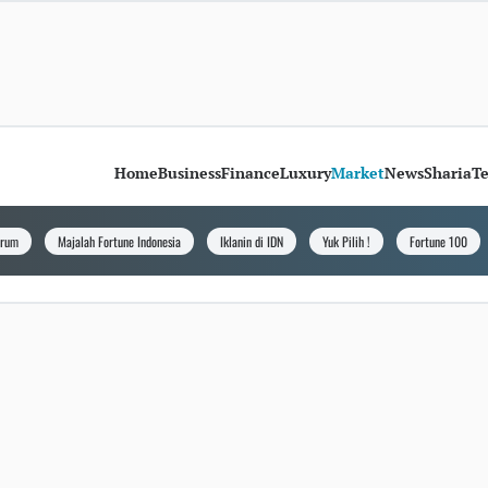
Home
Business
Finance
Luxury
Market
News
Sharia
T
orum
Majalah Fortune Indonesia
Iklanin di IDN
Yuk Pilih !
Fortune 100