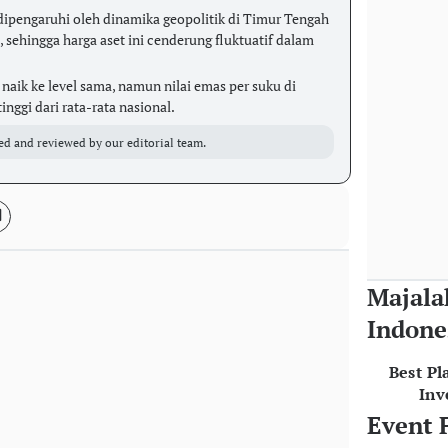
dipengaruhi oleh dinamika geopolitik di Timur Tengah
i, sehingga harga aset ini cenderung fluktuatif dalam
naik ke level sama, namun nilai emas per suku di
inggi dari rata-rata nasional.
ed and reviewed by our editorial team.
Majala
Indone
Best Pl
Inv
Event 