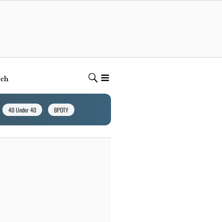
ech
40 Under 40
BPOTY