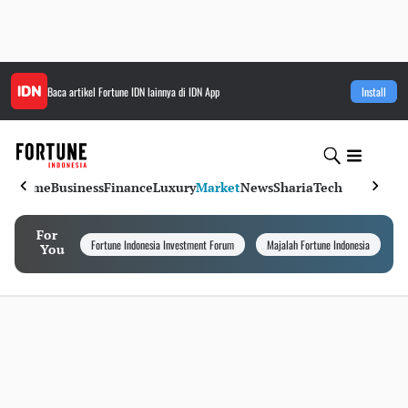
Baca artikel
Fortune IDN
lainnya di IDN App
Install
Home
Business
Finance
Luxury
Market
News
Sharia
Tech
For
Fortune Indonesia Investment Forum
Majalah Fortune Indonesia
I
You