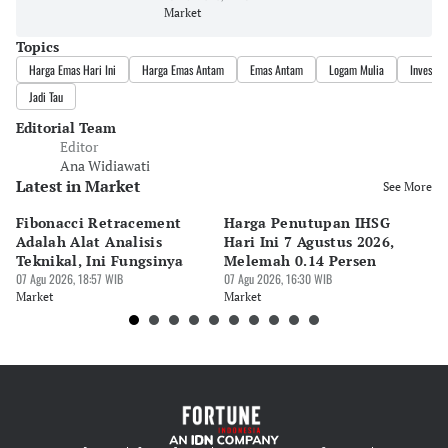
Market
Topics
Harga Emas Hari Ini
Harga Emas Antam
Emas Antam
Logam Mulia
Investas
Jadi Tau
Editorial Team
Editor
Ana Widiawati
Latest in Market
See More
Fibonacci Retracement
Harga Penutupan IHSG
Da
Adalah Alat Analisis
Hari Ini 7 Agustus 2026,
B
Teknikal, Ini Fungsinya
Melemah 0.14 Persen
Pe
07 Agu 2026, 18:57 WIB
07 Agu 2026, 16:30 WIB
M
07 
Market
Market
Ma