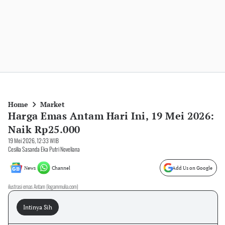
Home
Market
Harga Emas Antam Hari Ini, 19 Mei 2026:
Naik Rp25.000
19 Mei 2026, 12:33 WIB
Cesilia Sasanda Eka Putri Noveliana
News
Channel
Add Us on Google
ilustrasi emas Antam (logammulia.com)
Intinya Sih