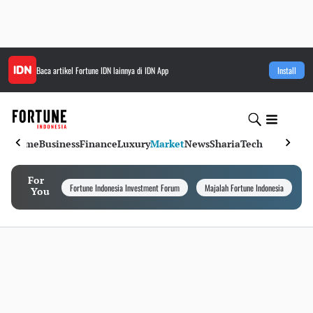
Baca artikel
Fortune IDN
lainnya di IDN App
Install
Home
Business
Finance
Luxury
Market
News
Sharia
Tech
For
Fortune Indonesia Investment Forum
Majalah Fortune Indonesia
I
You