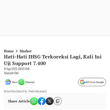
Home
Market
Hati-Hati IHSG Terkoreksi Lagi, Kali Ini
Uji Support 7.400
01 Agu 2025, 08:03 WIB
Tanayastri Dini
News
Channel
Add Us on Google
Ilustrasi Main Saham di Hp - Pexels/indra projects
Share Article