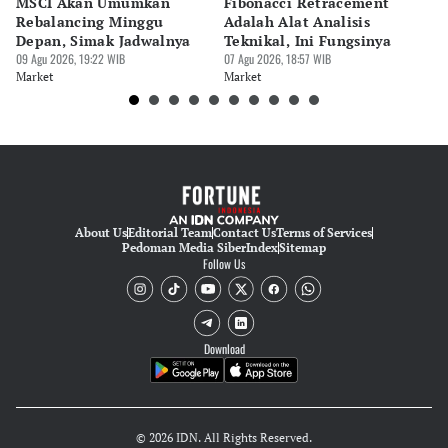
MSCI Akan Umumkan
Fibonacci Retracement
H
Rebalancing Minggu
Adalah Alat Analisis
Ha
Depan, Simak Jadwalnya
Teknikal, Ini Fungsinya
M
09 Agu 2026, 19:22 WIB
07 Agu 2026, 18:57 WIB
07 
Market
Market
Ma
About Us
Editorial Team
Contact Us
Terms of Services
Pedoman Media Siber
Index
Sitemap
Follow Us
Download
© 2026 IDN. All Rights Reserved.