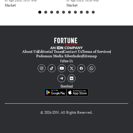
M
Market
Market
Ma
About Us
Editorial Team
Contact Us
Terms of Services
Pedoman Media Siber
Index
Sitemap
Follow Us
Download
© 2026 IDN. All Rights Reserved.