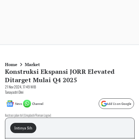
Home
Market
Konstruksi Ekspansi JORR Elevated
Ditarget Mulai Q4 2025
21 Nov 2024, 17:49 WIB
Tanayastri Dini
News
Channel
Add Us on Google
Ilustrasi jalan tol (Unsplash/Roman Logov)
Intinya Sih