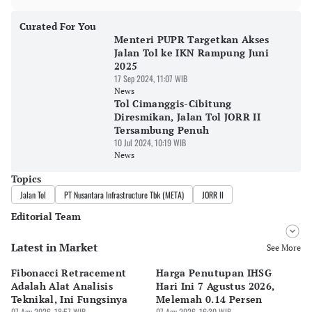
Curated For You
Menteri PUPR Targetkan Akses
Jalan Tol ke IKN Rampung Juni
2025
17 Sep 2024, 11:07 WIB
News
Tol Cimanggis-Cibitung
Diresmikan, Jalan Tol JORR II
Tersambung Penuh
10 Jul 2024, 10:19 WIB
News
Topics
Jalan Tol
PT Nusantara Infrastructure Tbk (META)
JORR II
Editorial Team
Latest in Market
Editor
See More
Pingit Aria
Fibonacci Retracement
Harga Penutupan IHSG
Da
Editor
Adalah Alat Analisis
Hari Ini 7 Agustus 2026,
B
Tanayastri Dini
Teknikal, Ini Fungsinya
Melemah 0.14 Persen
Pe
07 Agu 2026, 18:57 WIB
07 Agu 2026, 16:30 WIB
07 