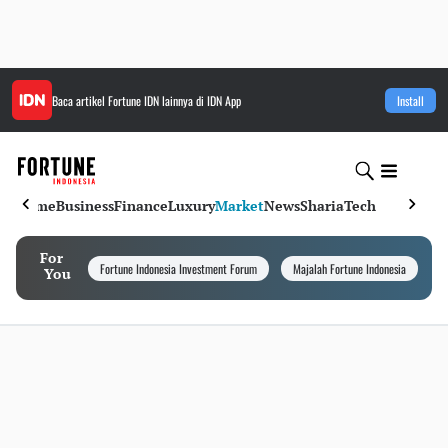
Baca artikel
Fortune IDN
lainnya di IDN App
Install
Home
Business
Finance
Luxury
Market
News
Sharia
Tech
For
Fortune Indonesia Investment Forum
Majalah Fortune Indonesia
I
You