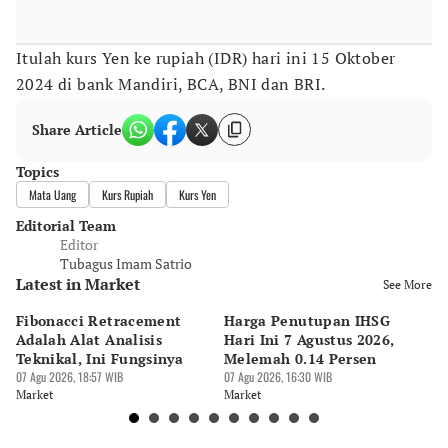
Itulah kurs Yen ke rupiah (IDR) hari ini 15 Oktober
2024 di bank Mandiri, BCA, BNI dan BRI.
Share Article
Topics
Mata Uang
Kurs Rupiah
Kurs Yen
Editorial Team
Editor
Tubagus Imam Satrio
Latest in Market
See More
Fibonacci Retracement
Harga Penutupan IHSG
Da
Adalah Alat Analisis
Hari Ini 7 Agustus 2026,
B
Teknikal, Ini Fungsinya
Melemah 0.14 Persen
Pe
07 Agu 2026, 18:57 WIB
07 Agu 2026, 16:30 WIB
M
07 
Market
Market
Ma