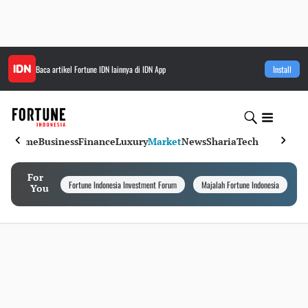
Baca artikel
Fortune IDN
lainnya di IDN App
Install
Home
Business
Finance
Luxury
Market
News
Sharia
Tech
For
Fortune Indonesia Investment Forum
Majalah Fortune Indonesia
I
You