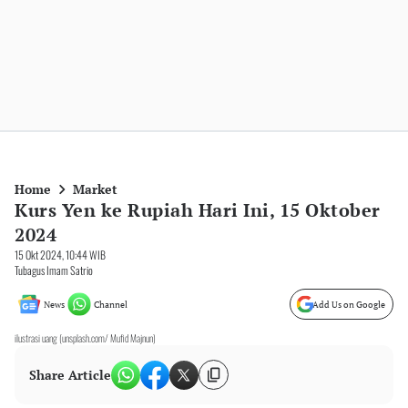
Home
Market
Kurs Yen ke Rupiah Hari Ini, 15 Oktober
2024
15 Okt 2024, 10:44 WIB
Tubagus Imam Satrio
News
Channel
Add Us on Google
ilustrasi uang (unsplash.com/ Mufid Majnun)
Share Article