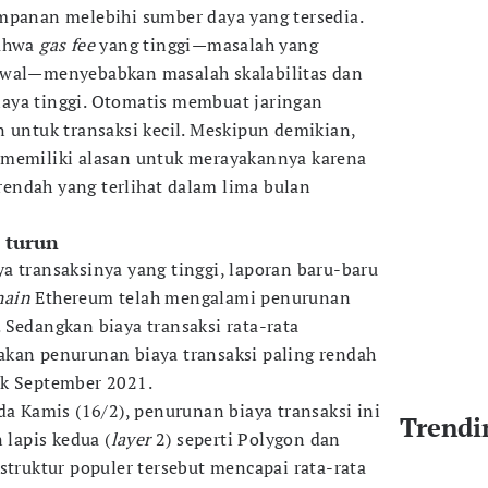
mpanan melebihi sumber daya yang tersedia.
bahwa
gas fee
yang tinggi—masalah yang
awal—menyebabkan masalah skalabilitas dan
aya tinggi. Otomatis membuat jaringan
n untuk transaksi kecil. Meskipun demikian,
 memiliki alasan untuk merayakannya karena
erendah yang terlihat dalam lima bulan
 turun
a transaksinya yang tinggi, laporan baru-baru
hain
Ethereum telah mengalami penurunan
 Sedangkan biaya transaksi rata-rata
akan penurunan biaya transaksi paling rendah
ak September 2021.
da Kamis (16/2), penurunan biaya transaksi ini
Trendi
 lapis kedua (
layer
2) seperti Polygon dan
struktur populer tersebut mencapai rata-rata