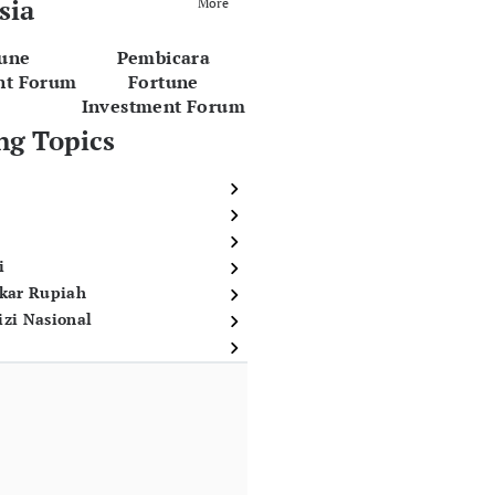
sia
More
tune
Pembicara
nt Forum
Fortune
Investment Forum
ng Topics
i
ukar Rupiah
izi Nasional