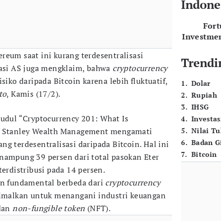
Indone
For
Investme
hereum saat ini kurang terdesentralisasi
Trendi
tasi AS juga mengklaim, bahwa
cryptocurrency
siko daripada Bitcoin karena lebih fluktuatif,
1
.
Dolar
to
, Kamis (17/2).
2
.
Rupiah
3
.
IHSG
judul “Cryptocurrency 201: What Is
4
.
Investas
an Stanley Wealth Management mengamati
5
.
Nilai T
6
.
Badan G
g terdesentralisasi daripada Bitcoin. Hal ini
7
.
Bitcoin
nampung 39 persen dari total pasokan Eter
terdistribusi pada 14 persen.
an fundamental berbeda dari
cryptocurrency
timalkan untuk menangani industri keuangan
dan
non-fungible token
(NFT).