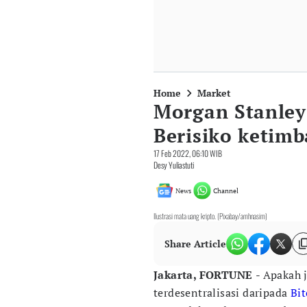
Home
Market
Morgan Stanley
Berisiko ketimb
17 Feb 2022, 06:10 WIB
Desy Yuliastuti
News
Channel
Ilustrasi mata uang kripto. (Pixabay/amhnasim)
Share Article
Jakarta, FORTUNE
- Apakah 
terdesentralisasi daripada
Bit