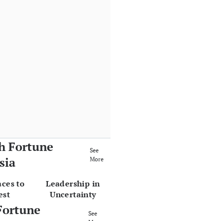
h Fortune
See
sia
More
aces to
Leadership in
est
Uncertainty
Fortune
See