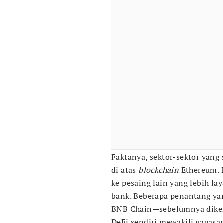
Faktanya, sektor-sektor yang
di atas
blockchain
Ethereum. 
ke pesaing lain yang lebih la
bank. Beberapa penantang yan
BNB Chain—sebelumnya diken
DeFi sendiri mewakili gagasa