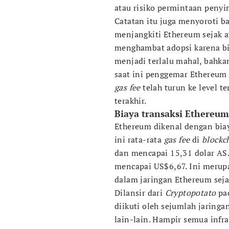
atau risiko permintaan penyi
Catatan itu juga menyoroti 
menjangkiti Ethereum sejak 
menghambat adopsi karena bi
menjadi terlalu mahal, bahka
saat ini penggemar Ethereum
gas fee
telah turun ke level t
terakhir.
Biaya transaksi Ethereum
Ethereum dikenal dengan biay
ini rata-rata
gas fee
di
blockc
dan mencapai 15,31 dolar AS.
mencapai US$6,67. Ini merup
dalam jaringan Ethereum sej
Dilansir dari
Cryptopotato
pa
diikuti oleh sejumlah jaringan
lain-lain. Hampir semua infra