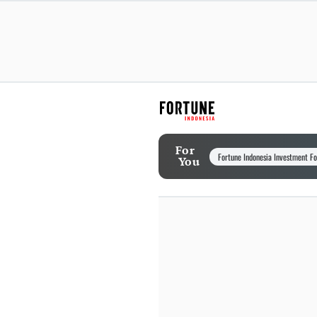
For
Fortune Indonesia Investment F
You