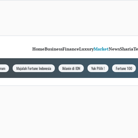
Home
Business
Finance
Luxury
Market
News
Sharia
T
orum
Majalah Fortune Indonesia
Iklanin di IDN
Yuk Pilih !
Fortune 100