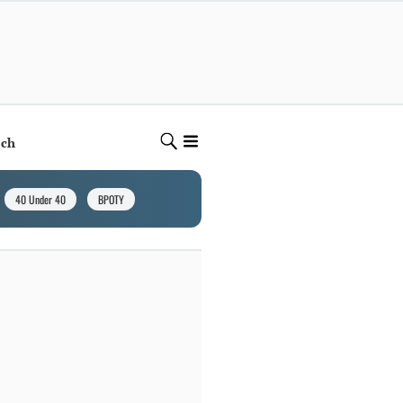
ech
40 Under 40
BPOTY