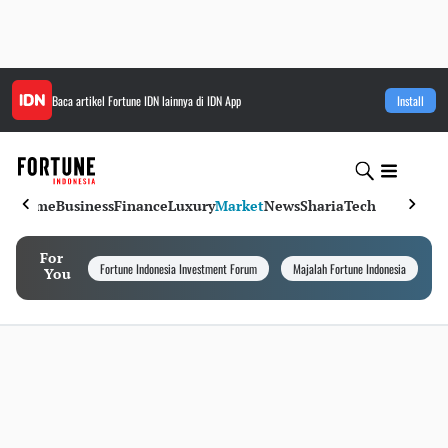
Baca artikel
Fortune IDN
lainnya di IDN App
Install
Home
Business
Finance
Luxury
Market
News
Sharia
Tech
For
Fortune Indonesia Investment Forum
Majalah Fortune Indonesia
I
You