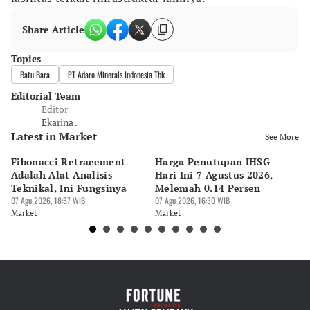
Share Article
Topics
Batu Bara
PT Adaro Minerals Indonesia Tbk
Editorial Team
Editor
Ekarina .
Latest in Market
See More
Fibonacci Retracement
Harga Penutupan IHSG
Da
Adalah Alat Analisis
Hari Ini 7 Agustus 2026,
B
Teknikal, Ini Fungsinya
Melemah 0.14 Persen
Pe
07 Agu 2026, 18:57 WIB
07 Agu 2026, 16:30 WIB
M
07 
Market
Market
Ma