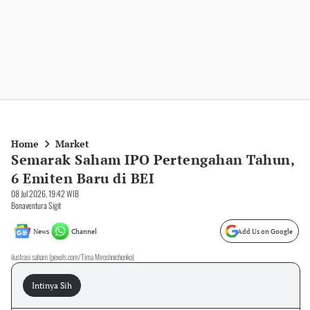
Home
Market
Semarak Saham IPO Pertengahan Tahun,
6 Emiten Baru di BEI
08 Jul 2026, 19:42 WIB
Bonaventura Sigit
News
Channel
Add Us on Google
ilustrasi saham (pexels.com/Tima Miroshnichenko)
Intinya Sih