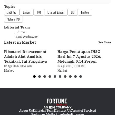
Topics
Jadi Tau
Saham
IPO
Literasi Saham
BEI
Emiten
Saham IPO
Editorial Team
Editor
Ana Widiawati
Latest in Market
See More
Fibonacci Retracement
Harga Penutupan IHSG
Da
Adalah Alat Analisis
Hari Ini 7 Agustus 2026,
B
Teknikal, Ini Fungsinya
Melemah 0.14 Persen
Pe
07 Agu 2026, 18:57 WIB
07 Agu 2026, 16:30 WIB
M
07 
Market
Market
Ma
About Us
Editorial Team
Contact Us
Terms of Services
Pedoman Media Siber
Index
Sitemap