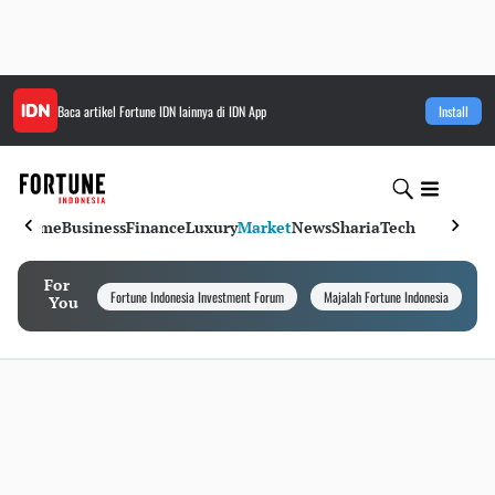
Baca artikel
Fortune IDN
lainnya di IDN App
Install
Home
Business
Finance
Luxury
Market
News
Sharia
Tech
For
Fortune Indonesia Investment Forum
Majalah Fortune Indonesia
I
You