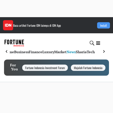
Baca artikel
Fortune IDN
lainnya di IDN App
Install
Home
Business
Finance
Luxury
Market
News
Sharia
Tech
For
Fortune Indonesia Investment Forum
Majalah Fortune Indonesia
I
You