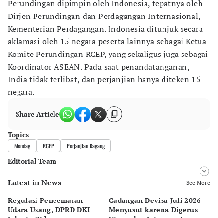
Perundingan dipimpin oleh Indonesia, tepatnya oleh
Dirjen Perundingan dan Perdagangan Internasional,
Kementerian Perdagangan. Indonesia ditunjuk secara
aklamasi oleh 15 negara peserta lainnya sebagai Ketua
Komite Perundingan RCEP, yang sekaligus juga sebagai
Koordinator ASEAN. Pada saat penandatanganan,
India tidak terlibat, dan perjanjian hanya diteken 15
negara.
Share Article
Topics
Mendag
RCEP
Perjanjian Dagang
Editorial Team
Latest in News
Editor
See More
Bonardo Maulana
Regulasi Pencemaran
Cadangan Devisa Juli 2026
S
Editor
Udara Usang, DPRD DKI
Menyusut karena Digerus
B
Eko Wahyudi