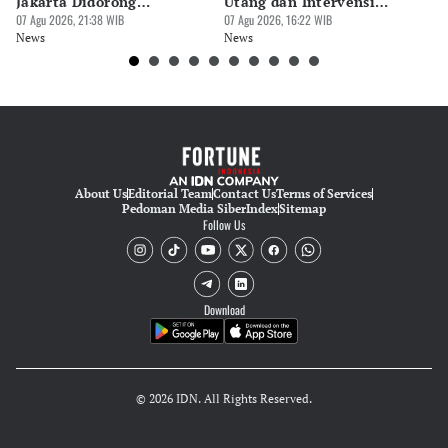
Jakarta Didorong
Utang dan Intervensi
Ta
Prioritaskan Revisi Perda
07 Agu 2026, 21:38 WIB
Rupiah
07 Agu 2026, 16:22 WIB
P
07 
News
News
Ne
About Us
Editorial Team
Contact Us
Terms of Services
Pedoman Media Siber
Index
Sitemap
Follow Us
Download
© 2026 IDN. All Rights Reserved.