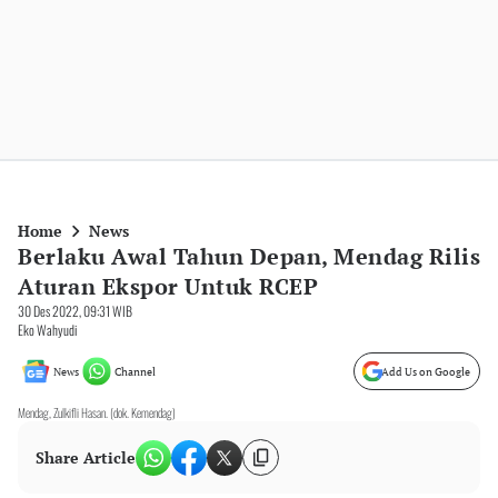
Home
News
Berlaku Awal Tahun Depan, Mendag Rilis
Aturan Ekspor Untuk RCEP
30 Des 2022, 09:31 WIB
Eko Wahyudi
News
Channel
Add Us on Google
Mendag, Zulkifli Hasan. (dok. Kemendag)
Share Article