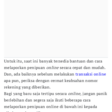
Untuk itu, saat ini banyak tersedia bantuan dan cara
melaporkan penipuan
online
secara cepat dan mudah.
Dan, ada baiknya sebelum melakukan
transaksi online
apa pun, periksa dengan cermat keabsahan nomor
rekening yang diberikan.
Bagi yang baru saja tertipu secara
online
, jangan panik
berlebihan dan segera saja ikuti beberapa cara
melaporkan penipuan online di bawah ini kepada