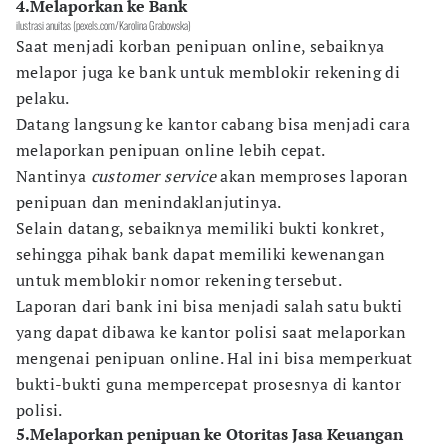
4.Melaporkan ke Bank
ilustrasi anuitas (pexels.com/Karolina Grabowska)
Saat menjadi korban penipuan online, sebaiknya
melapor juga ke bank untuk memblokir rekening di
pelaku.
Datang langsung ke kantor cabang bisa menjadi cara
melaporkan penipuan online lebih cepat.
Nantinya
customer service
akan memproses laporan
penipuan dan menindaklanjutinya.
Selain datang, sebaiknya memiliki bukti konkret,
sehingga pihak bank dapat memiliki kewenangan
untuk memblokir nomor rekening tersebut.
Laporan dari bank ini bisa menjadi salah satu bukti
yang dapat dibawa ke kantor polisi saat melaporkan
mengenai penipuan online. Hal ini bisa memperkuat
bukti-bukti guna mempercepat prosesnya di kantor
polisi.
5.Melaporkan penipuan ke Otoritas Jasa Keuangan