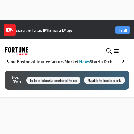
Baca artikel
Fortune IDN
lainnya di IDN App
Install
Home
Business
Finance
Luxury
Market
News
Sharia
Tech
For
Fortune Indonesia Investment Forum
Majalah Fortune Indonesia
I
You