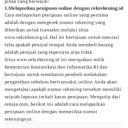
pihak yang berwajib:
1.Melaporkan penipuan online dengan cekrekening.id
Cara melaporkan penipuan online yang pertama
adalah dengan mengecek nomor rekening yang
diberikan untuk transaksi melalui situs
www.cekrekening.id. Hal ini bertujuan untuk mencari
tahu apakah penjual tempat Anda membeli barang
adalah penjual yang tepercaya atau tidak.
Situs www.cekrekening.id ini merupakan milik
Kementrian Komunikasi dan Informatika RI dan
bertujuan untuk membantu pembeli melakukan
pengecekan sebelum bertransaksi
online
. Anda akan
mengetahui apakah nomor rekening tersebut memiliki
sejarah laporan terkait kasus penipuan. Mengutip dari
cekaja.com, berikut ini adalah cara melaporkan
penipuan online dengan memeriksa nomor
rekeningnya: