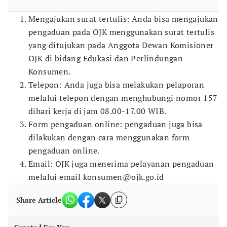
Mengajukan surat tertulis: Anda bisa mengajukan
pengaduan pada OJK menggunakan surat tertulis
yang ditujukan pada Anggota Dewan Komisioner
OJK di bidang Edukasi dan Perlindungan
Konsumen.
Telepon: Anda juga bisa melakukan pelaporan
melalui telepon dengan menghubungi nomor 157
dihari kerja di jam 08.00-17.00 WIB.
Form pengaduan online: pengaduan juga bisa
dilakukan dengan cara menggunakan form
pengaduan online.
Email: OJK juga menerima pelayanan pengaduan
melalui email konsumen@ojk.go.id
Share Article