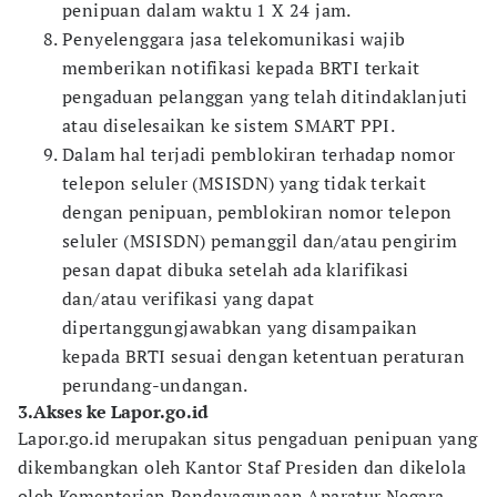
penipuan dalam waktu 1 X 24 jam.
Penyelenggara jasa telekomunikasi wajib
memberikan notifikasi kepada BRTI terkait
pengaduan pelanggan yang telah ditindaklanjuti
atau diselesaikan ke sistem SMART PPI.
Dalam hal terjadi pemblokiran terhadap nomor
telepon seluler (MSISDN) yang tidak terkait
dengan penipuan, pemblokiran nomor telepon
seluler (MSISDN) pemanggil dan/atau pengirim
pesan dapat dibuka setelah ada klarifikasi
dan/atau verifikasi yang dapat
dipertanggungjawabkan yang disampaikan
kepada BRTI sesuai dengan ketentuan peraturan
perundang-undangan.
3.Akses ke Lapor.go.id
Lapor.go.id merupakan situs pengaduan penipuan yang
dikembangkan oleh Kantor Staf Presiden dan dikelola
oleh Kementerian Pendayagunaan Aparatur Negara