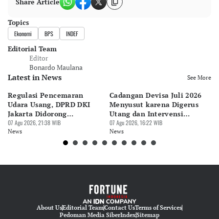
Share Article
Topics
Ekonomi
BPS
INDEF
Editorial Team
Editor
Bonardo Maulana
Latest in News
See More
Regulasi Pencemaran
Cadangan Devisa Juli 2026
S
Udara Usang, DPRD DKI
Menyusut karena Digerus
B
Jakarta Didorong
Utang dan Intervensi
Ta
Prioritaskan Revisi Perda
07 Agu 2026, 21:38 WIB
Rupiah
07 Agu 2026, 16:22 WIB
P
07 
News
News
Ne
About Us
Editorial Team
Contact Us
Terms of Services
Pedoman Media Siber
Index
Sitemap