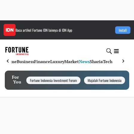
Baca artikel
Fortune IDN
lainnya di IDN App
Install
Home
Business
Finance
Luxury
Market
News
Sharia
Tech
For
Fortune Indonesia Investment Forum
Majalah Fortune Indonesia
I
You