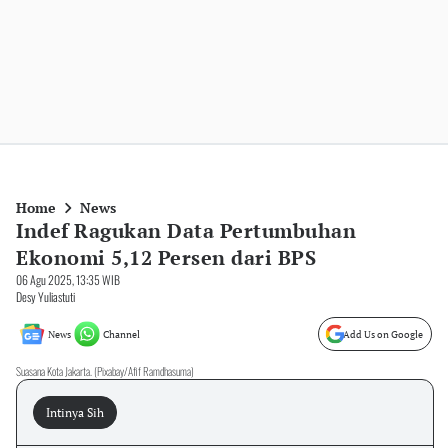
Home
News
Indef Ragukan Data Pertumbuhan
Ekonomi 5,12 Persen dari BPS
06 Agu 2025, 13:35 WIB
Desy Yuliastuti
News
Channel
Add Us on Google
Suasana Kota Jakarta. (Pixabay/Afif Ramdhasuma)
Intinya Sih