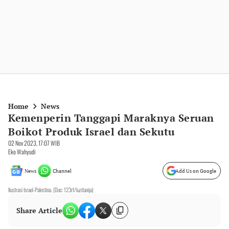
Home
News
Kemenperin Tanggapi Maraknya Seruan
Boikot Produk Israel dan Sekutu
02 Nov 2023, 17:07 WIB
Eko Wahyudi
News
Channel
Add Us on Google
Ilustrasi Israel-Palestina. (Doc: 123rf/luzitanija)
Share Article