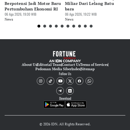
Editor
Berpotensi Jadi Motor Baru
Miliar Dari Lelang Batu
Tu
Eko Wahyudi
Pertumbuhan Ekonomi RI
bara
P
06 Agu 2026, 19:30 WIB
06 Agu 2026, 19:22 WIB
06 
News
News
Ne
About Us
Editorial Team
Contact Us
Terms of Services
Pedoman Media Siber
Index
Sitemap
Follow Us
Download
© 2026 IDN. All Rights Reserved.