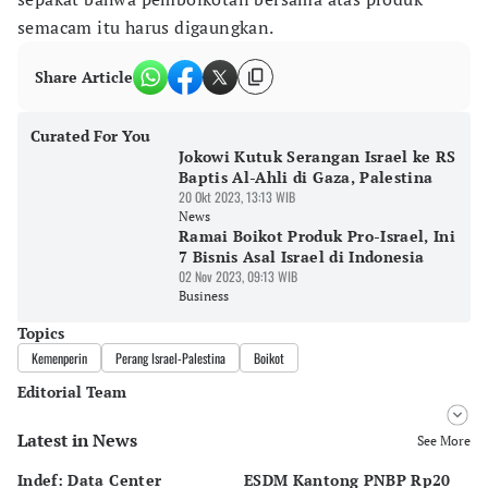
semacam itu harus digaungkan.
Share Article
Curated For You
Jokowi Kutuk Serangan Israel ke RS
Baptis Al-Ahli di Gaza, Palestina
20 Okt 2023, 13:13 WIB
News
Ramai Boikot Produk Pro-Israel, Ini
7 Bisnis Asal Israel di Indonesia
02 Nov 2023, 09:13 WIB
Business
Topics
Kemenperin
Perang Israel-Palestina
Boikot
Editorial Team
Latest in News
Editor
See More
Bonardo Maulana
Indef: Data Center
ESDM Kantong PNBP Rp20
Ek