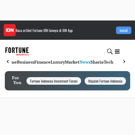
Baca artikel
Fortune IDN
lainnya di IDN App
Install
Home
Business
Finance
Luxury
Market
News
Sharia
Tech
For
Fortune Indonesia Investment Forum
Majalah Fortune Indonesia
I
You