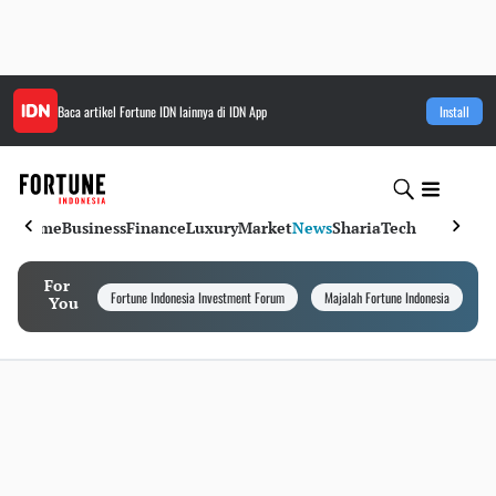
Baca artikel
Fortune IDN
lainnya di IDN App
Install
Home
Business
Finance
Luxury
Market
News
Sharia
Tech
For
Fortune Indonesia Investment Forum
Majalah Fortune Indonesia
I
You