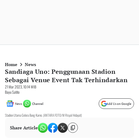
Home
News
Sandiaga Uno: Penggunaan Stadion
Sebagai Venue Event Tak Terhindarkan
21 Mar 2023, 10:14 WIB
Bayu Satito
News
Channel
Add Us on Google
Stadion Utama Gelora Bung Karno. (ANTARA FOTO/M Risyal Hidayat)
Share Article