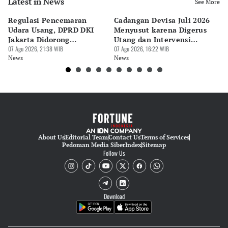
Latest in News
Editor
See More
Bayu Satito
Regulasi Pencemaran
Cadangan Devisa Juli 2026
S
Editor
Udara Usang, DPRD DKI
Menyusut karena Digerus
B
Ekarina .
Jakarta Didorong
Utang dan Intervensi
Ta
Prioritaskan Revisi Perda
07 Agu 2026, 21:38 WIB
Rupiah
07 Agu 2026, 16:22 WIB
P
07 
News
News
Ne
About Us
Editorial Team
Contact Us
Terms of Services
Pedoman Media Siber
Index
Sitemap
Follow Us
Download