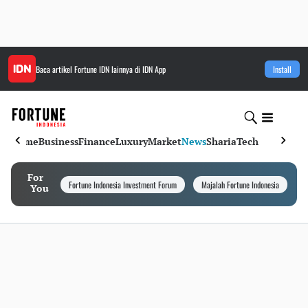
Baca artikel
Fortune IDN
lainnya di IDN App
Install
Home
Business
Finance
Luxury
Market
News
Sharia
Tech
For
Fortune Indonesia Investment Forum
Majalah Fortune Indonesia
I
You