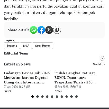
dan terakhir yang perlu diupayakan adalah komunikasi
yang baik dan intens dengan kelompok-kelompok
berisiko.
Share Article
Topics
Indonesia
CHSE
Cacar Monyet
Editorial Team
Latest in News
Editor
See More
Bayu Satito
Cadangan Devisa Juli 2026
Sudah Pangkas Ratusan
Pe
Editor
Menyusut karena Digerus
BUMN, Danantara
P
Ekarina .
Utang dan Intervensi
Targetkan Tersisa 250
P
Rupiah
07 Agu 2026, 16:22 WIB
Perusahaan
07 Agu 2026, 15:50 WIB
07 
News
News
Ne