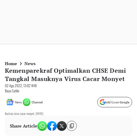
Home
News
Kemenparekraf Optimalkan CHSE Demi
Tangkal Masuknya Virus Cacar Monyet
02 Agu 2022, 13:02 WIB
Bayu Satito
News
Channel
Add Us on Google
Ilustrasi virus cacar monyet. (WHO)
Share Article