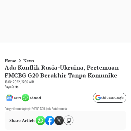
Home
News
Ada Konflik Rusia-Ukraina, Pertemuan
FMCBG G20 Berakhir Tanpa Komunike
18 Okt 2022, 15:36 WIB
Bayu Satito
News
Channel
Add Us on Google
Delegasi Indonesia pimpin FMCBG G20. (dok. Bank Indonesia)
Share Article