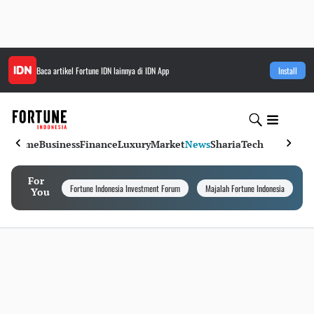
Baca artikel
Fortune IDN
lainnya di IDN App
Install
Home
Business
Finance
Luxury
Market
News
Sharia
Tech
For
Fortune Indonesia Investment Forum
Majalah Fortune Indonesia
I
You