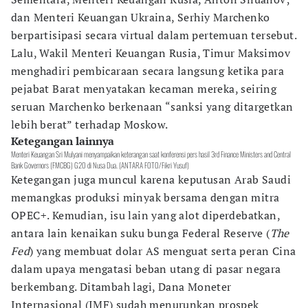
dan Menteri Keuangan Ukraina, Serhiy Marchenko
berpartisipasi secara virtual dalam pertemuan tersebut.
Lalu, Wakil Menteri Keuangan Rusia, Timur Maksimov
menghadiri pembicaraan secara langsung ketika para
pejabat Barat menyatakan kecaman mereka, seiring
seruan Marchenko berkenaan “sanksi yang ditargetkan
lebih berat” terhadap Moskow.
Ketegangan lainnya
Menteri Keuangan Sri Mulyani menyampaikan keterangan saat konferensi pers hasil 3rd Finance Ministers and Central
Bank Governors (FMCBG) G20 di Nusa Dua. (ANTARA FOTO/Fikri Yusuf)
Ketegangan juga muncul karena keputusan Arab Saudi
memangkas produksi minyak bersama dengan mitra
OPEC+. Kemudian, isu lain yang alot diperdebatkan,
antara lain kenaikan suku bunga Federal Reserve (
The
Fed
) yang membuat dolar AS menguat serta peran Cina
dalam upaya mengatasi beban utang di pasar negara
berkembang. Ditambah lagi, Dana Moneter
Internasional (IMF) sudah menurunkan prospek