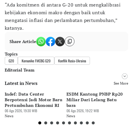
“Ada komitmen di antara G-20 untuk mengkalibrasi
kebijakan ekonomi makro dengan baik untuk
mengatasi inflasi dan perlambatan pertumbuhan,”
katanya.
Share Article
Topics
G20
Komunike FMCBG G20
Konflik Rusia-Ukraina
Editorial Team
Latest in News
Editor
See More
Bayu Satito
Indef: Data Center
ESDM Kantong PNBP Rp20
Ek
Editor
Berpotensi Jadi Motor Baru
Miliar Dari Lelang Batu
Tu
Ekarina .
Pertumbuhan Ekonomi RI
bara
P
06 Agu 2026, 19:30 WIB
06 Agu 2026, 19:22 WIB
06 
News
News
Ne