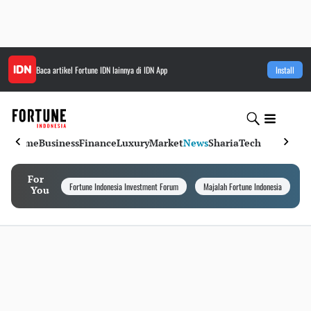
Baca artikel
Fortune IDN
lainnya di IDN App
Install
Home
Business
Finance
Luxury
Market
News
Sharia
Tech
For
Fortune Indonesia Investment Forum
Majalah Fortune Indonesia
I
You