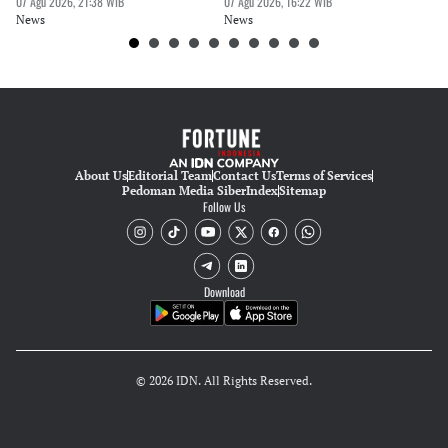
Prioritaskan Revisi Perda
07 Agu 2026, 21:38 WIB
Rupiah
07 Agu 2026, 16:22 WIB
P
07 
News
News
Ne
About Us
Editorial Team
Contact Us
Terms of Services
Pedoman Media Siber
Index
Sitemap
Follow Us
Download
© 2026 IDN. All Rights Reserved.