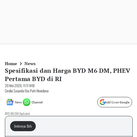
Home
News
Spesifikasi dan Harga BYD M6 DM, PHEV
Pertama BYD di RI
20 Mei 2026, 11:11 WIB
Cesilia Sasanda Eka Putri Noveliana
News
Channel
Add Us on Google
BYD M6 DM (byd.com)
Intinya Sih