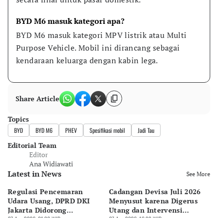
BYD M6 masuk kategori apa?
BYD M6 masuk kategori MPV listrik atau Multi 
Purpose Vehicle. Mobil ini dirancang sebagai 
kendaraan keluarga dengan kabin lega.
Share Article
Topics
BYD
BYD M6
PHEV
Spesifikasi mobil
Jadi Tau
Editorial Team
Editor
Ana Widiawati
Latest in News
See More
Regulasi Pencemaran
Cadangan Devisa Juli 2026
S
Udara Usang, DPRD DKI
Menyusut karena Digerus
B
Jakarta Didorong
Utang dan Intervensi
Ta