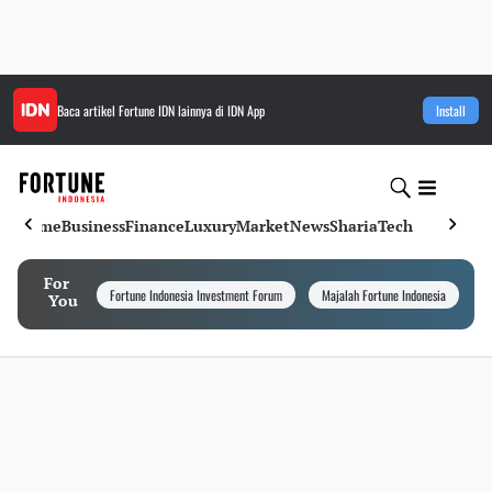
Baca artikel
Fortune IDN
lainnya di IDN App
Install
Home
Business
Finance
Luxury
Market
News
Sharia
Tech
For
Fortune Indonesia Investment Forum
Majalah Fortune Indonesia
I
You